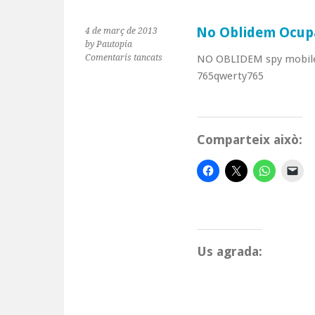
No Oblidem Ocupa
4 de març de 2013
by Pautopia
a
Comentaris tancats
NO OBLIDEM spy mobil
No
765qwerty765
Oblidem
Ocupació
Iraq
2003-
Comparteix això:
2013
Us agrada: