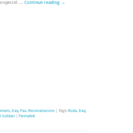
 projecció …
Continue reading
→
Humans
,
Iraq
,
Pau
,
Recomanacions
| Tags:
Boda
,
Iraq
,
í Solidari
|
Permalink