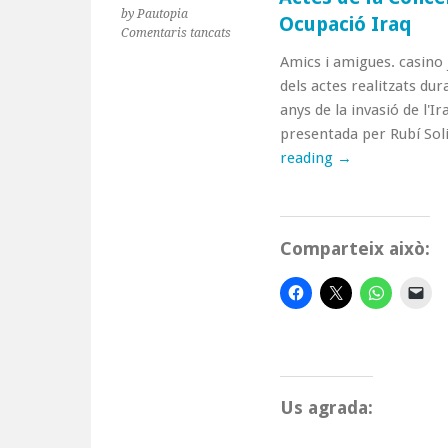
by Pautopia
Ocupació Iraq
a
Comentaris tancats
Actes
Amics i amigues. casino 
de
dels actes realitzats du
la
Concentració
anys de la invasió de l'
Condemna
presentada per Rubí Sol
10
reading
→
anys
Ocupació
Iraq
Comparteix això:
Us agrada: