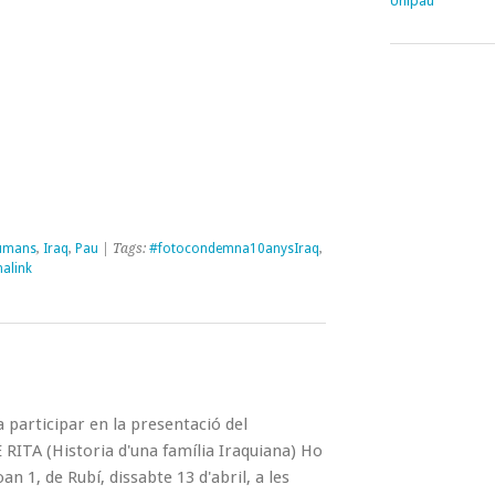
Unipau
Humans
,
Iraq
,
Pau
| Tags:
#fotocondemna10anysIraq
,
alink
a participar en la presentació del
ITA (Historia d'una família Iraquiana) Ho
an 1, de Rubí, dissabte 13 d'abril, a les