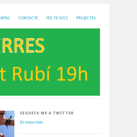
XE’NS
CONTACTE
FES-TE SOCI
PROJECTES
SEGUEIX-ME A TWITTER
Els meus tuits