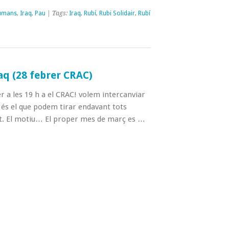
Humans
,
Iraq
,
Pau
| Tags:
Iraq
,
Rubí
,
Rubi Solidair
,
Rubí
raq (28 febrer CRAC)
er a les 19 h a el CRAC! volem intercanviar
 és el que podem tirar endavant tots
tat. El motiu… El proper mes de març es …