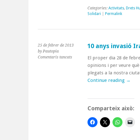
Categories:
Activitats
,
Drets 
Solidari
|
Permalink
10 anys invasió I
25 de febrer de 2013
by Pautopia
a
Comentaris tancats
El proper dia 28 de febr
10
opinions i per veure què
anys
plegats a la nostra ciu
invasió
Continue reading
→
Iraq
(28
febrer
CRAC)
Comparteix això: