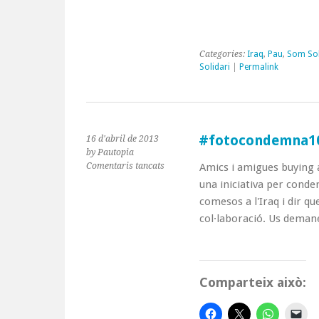
Categories:
Iraq
,
Pau
,
Som Sol
Solidari
|
Permalink
#fotocondemna1
16 d'abril de 2013
by Pautopia
a
Comentaris tancats
Amics i amigues buying 
#fotocondemna10anysIraq
una iniciativa per conde
comesos a l'Iraq i dir 
col·laboració. Us dema
Comparteix això: