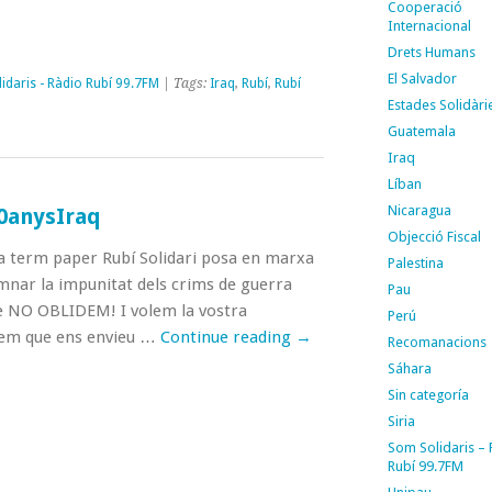
Cooperació
Internacional
Drets Humans
El Salvador
idaris - Ràdio Rubí 99.7FM
| Tags:
Iraq
,
Rubí
,
Rubí
Estades Solidàri
Guatemala
Iraq
Líban
Nicaragua
0anysIraq
Objecció Fiscal
a term paper Rubí Solidari posa en marxa
Palestina
mnar la impunitat dels crims de guerra
Pau
que NO OBLIDEM! I volem la vostra
Perú
nem que ens envieu …
Continue reading
→
Recomanacions
Sáhara
Sin categoría
Siria
Som Solidaris –
Rubí 99.7FM