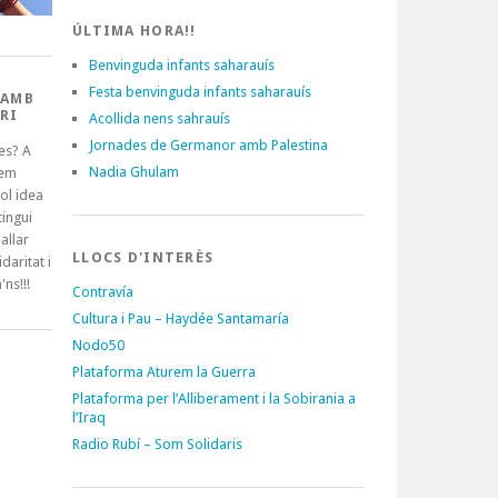
ÚLTIMA HORA!!
Benvinguda infants saharauís
Festa benvinguda infants saharauís
 AMB
RI
Acollida nens sahrauís
Jornades de Germanor amb Palestina
es? A
Nadia Ghulam
tem
ol idea
ingui
allar
LLOCS D'INTERÈS
idaritat i
'ns!!!
Contravía
Cultura i Pau – Haydée Santamaría
Nodo50
Plataforma Aturem la Guerra
Plataforma per l’Alliberament i la Sobirania a
l’Iraq
Radio Rubí – Som Solidaris