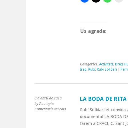
Us agrada:
Categories:
Activitats
,
Drets 
Iraq
,
Rubí
,
Rubí Solidari
|
Perm
LA BODA DE RITA
8 d'abril de 2013
by Pautopia
a
Comentaris tancats
Rubí Solidari et convida 
LA
documental LA BODA DE R
BODA
farem a CRAC!, C. Sant Jo
DE