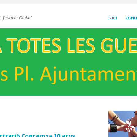
, Justícia Global
INICI
CONEI
entració Condemna 10 anys