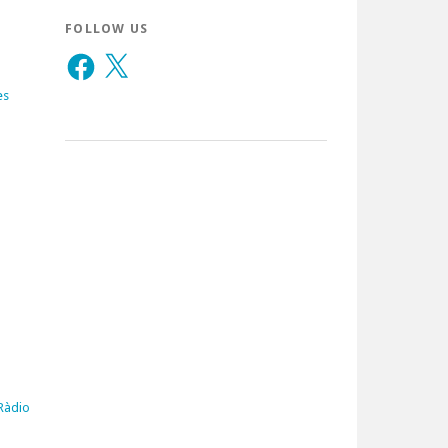
FOLLOW US
Facebook
X
es
 Ràdio