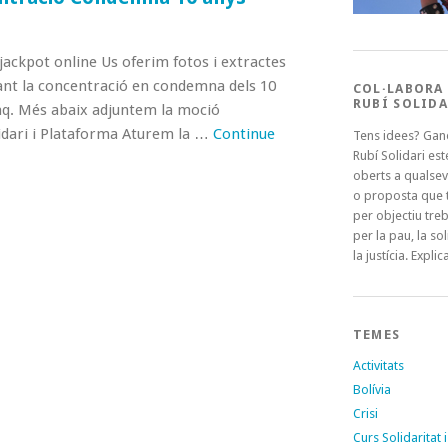
jackpot online Us oferim fotos i extractes
rant la concentració en condemna dels 10
COL·LABORA
RUBÍ SOLIDA
Iraq. Més abaix adjuntem la moció
idari i Plataforma Aturem la …
Continue
Tens idees? Gan
Rubí Solidari es
oberts a qualsev
o proposta que t
per objectiu treb
per la pau, la sol
la justícia. Explica
TEMES
Activitats
Bolívia
Crisi
Curs Solidaritat i