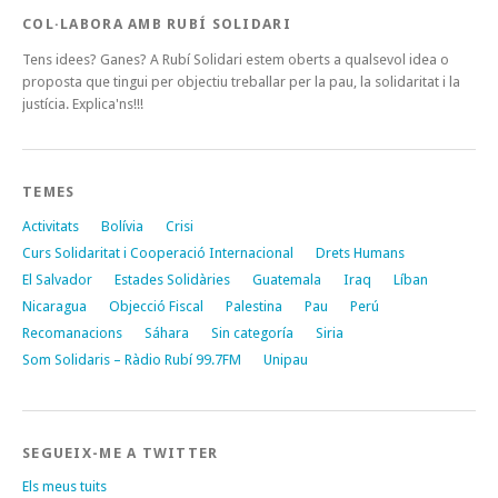
COL·LABORA AMB RUBÍ SOLIDARI
Tens idees? Ganes? A Rubí Solidari estem oberts a qualsevol idea o
proposta que tingui per objectiu treballar per la pau, la solidaritat i la
justícia. Explica'ns!!!
TEMES
Activitats
Bolívia
Crisi
Curs Solidaritat i Cooperació Internacional
Drets Humans
El Salvador
Estades Solidàries
Guatemala
Iraq
Líban
Nicaragua
Objecció Fiscal
Palestina
Pau
Perú
Recomanacions
Sáhara
Sin categoría
Siria
Som Solidaris – Ràdio Rubí 99.7FM
Unipau
SEGUEIX-ME A TWITTER
Els meus tuits