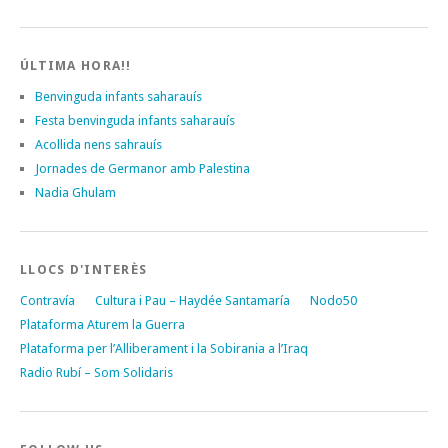
ÚLTIMA HORA!!
Benvinguda infants saharauís
Festa benvinguda infants saharauís
Acollida nens sahrauís
Jornades de Germanor amb Palestina
Nadia Ghulam
LLOCS D'INTERÈS
Contravía
Cultura i Pau – Haydée Santamaría
Nodo50
Plataforma Aturem la Guerra
Plataforma per l’Alliberament i la Sobirania a l’Iraq
Radio Rubí – Som Solidaris