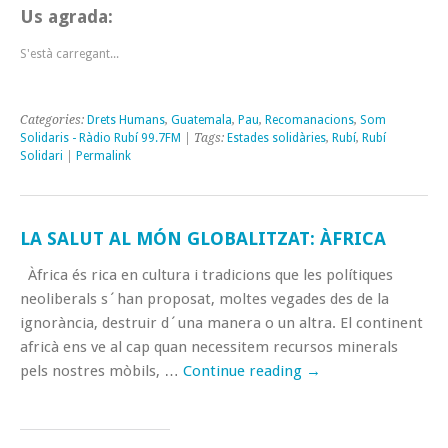
Us agrada:
S'està carregant...
Categories:
Drets Humans
,
Guatemala
,
Pau
,
Recomanacions
,
Som
Solidaris - Ràdio Rubí 99.7FM
| Tags:
Estades solidàries
,
Rubí
,
Rubí
Solidari
|
Permalink
LA SALUT AL MÓN GLOBALITZAT: ÀFRICA
Àfrica és rica en cultura i tradicions que les polítiques
neoliberals s´han proposat, moltes vegades des de la
ignorància, destruir d´una manera o un altra. El continent
africà ens ve al cap quan necessitem recursos minerals
pels nostres mòbils, …
Continue reading
→