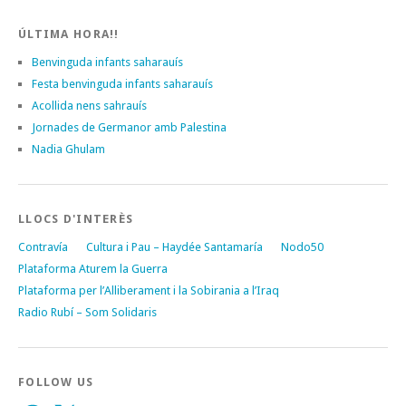
ÚLTIMA HORA!!
Benvinguda infants saharauís
Festa benvinguda infants saharauís
Acollida nens sahrauís
Jornades de Germanor amb Palestina
Nadia Ghulam
LLOCS D'INTERÈS
Contravía
Cultura i Pau – Haydée Santamaría
Nodo50
Plataforma Aturem la Guerra
Plataforma per l’Alliberament i la Sobirania a l’Iraq
Radio Rubí – Som Solidaris
FOLLOW US