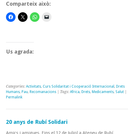
Comparteix això:
Us agrada:
Categories:
Activitats
,
Curs Solidaritat i Cooperació Internacional
,
Drets
Humans
,
Pau
,
Recomanacions
| Tags:
Africa
,
Drets
,
Medicaments
,
Salut
|
Permalink
20 anys de Rubí Solidari
Amics i amigues. Fins el 12 de Juliol a Ateneu de Rubí