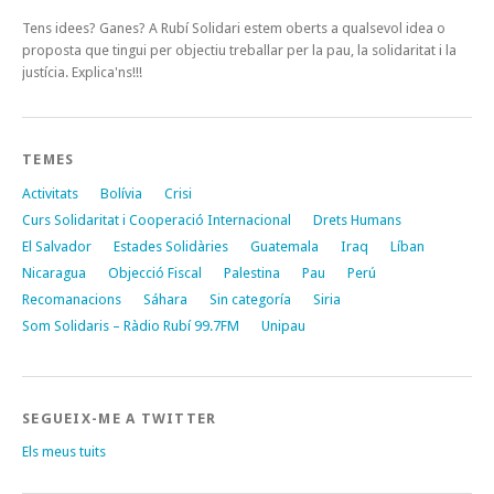
Tens idees? Ganes? A Rubí Solidari estem oberts a qualsevol idea o
proposta que tingui per objectiu treballar per la pau, la solidaritat i la
justícia. Explica'ns!!!
TEMES
Activitats
Bolívia
Crisi
Curs Solidaritat i Cooperació Internacional
Drets Humans
El Salvador
Estades Solidàries
Guatemala
Iraq
Líban
Nicaragua
Objecció Fiscal
Palestina
Pau
Perú
Recomanacions
Sáhara
Sin categoría
Siria
Som Solidaris – Ràdio Rubí 99.7FM
Unipau
SEGUEIX-ME A TWITTER
Els meus tuits