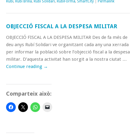
Rubí
,
Rubí Brilla
,
Rubí Solidari
,
RubíForma
,
SmartCity
|
Permalink
OBJECCIÓ FISCAL A LA DESPESA MILITAR
OBJECCIÓ FISCAL A LA DESPESA MILITAR Des de fa més de
deu anys Rubí Solidari ve organitzant cada any una xerrada
per informar la població sobre l’objecció fiscal a la despesa
militar. D’aquesta activitat han sorgit a la nostra ciutat …
Continue reading
→
Comparteix això: