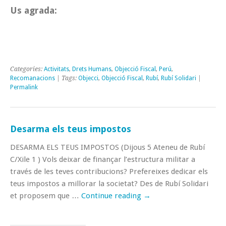
Us agrada:
Categories:
Activitats
,
Drets Humans
,
Objecció Fiscal
,
Perú
,
Recomanacions
| Tags:
Objecci
,
Objecció Fiscal
,
Rubí
,
Rubí Solidari
|
Permalink
Desarma els teus impostos
DESARMA ELS TEUS IMPOSTOS (Dijous 5 Ateneu de Rubí
C/Xile 1 ) Vols deixar de finançar l’estructura militar a
través de les teves contribucions? Prefereixes dedicar els
teus impostos a millorar la societat? Des de Rubí Solidari
et proposem que …
Continue reading
→