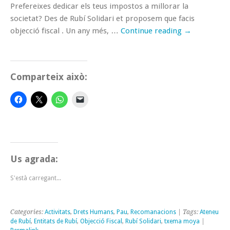
Prefereixes dedicar els teus impostos a millorar la
societat? Des de Rubí Solidari et proposem que facis
objecció fiscal . Un any més, …
Continue reading
→
Comparteix això:
Us agrada:
S'està carregant...
Categories:
Activitats
,
Drets Humans
,
Pau
,
Recomanacions
| Tags:
Ateneu
de Rubí
,
Entitats de Rubí
,
Objecció Fiscal
,
Rubí Solidari
,
txema moya
|