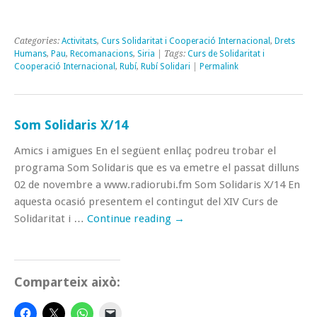
Categories:
Activitats
,
Curs Solidaritat i Cooperació Internacional
,
Drets
Humans
,
Pau
,
Recomanacions
,
Siria
| Tags:
Curs de Solidaritat i
Cooperació Internacional
,
Rubí
,
Rubí Solidari
|
Permalink
Som Solidaris X/14
Amics i amigues En el següent enllaç podreu trobar el
programa Som Solidaris que es va emetre el passat dilluns
02 de novembre a www.radiorubi.fm Som Solidaris X/14 En
aquesta ocasió presentem el contingut del XIV Curs de
Solidaritat i …
Continue reading
→
Comparteix això: