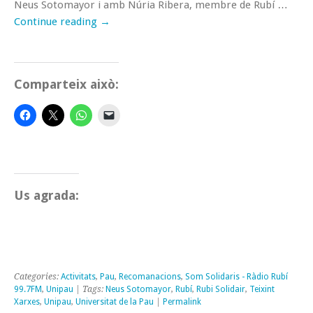
Neus Sotomayor i amb Núria Ribera, membre de Rubí …
Continue reading
→
Comparteix això:
Us agrada:
Categories:
Activitats
,
Pau
,
Recomanacions
,
Som Solidaris - Ràdio Rubí
99.7FM
,
Unipau
| Tags:
Neus Sotomayor
,
Rubí
,
Rubi Solidair
,
Teixint
Xarxes
,
Unipau
,
Universitat de la Pau
|
Permalink