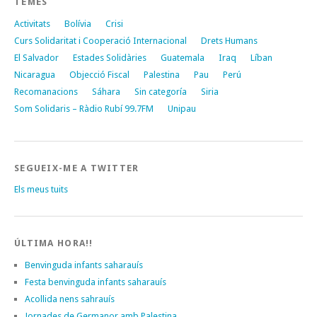
TEMES
Activitats
Bolívia
Crisi
Curs Solidaritat i Cooperació Internacional
Drets Humans
El Salvador
Estades Solidàries
Guatemala
Iraq
Líban
Nicaragua
Objecció Fiscal
Palestina
Pau
Perú
Recomanacions
Sáhara
Sin categoría
Siria
Som Solidaris – Ràdio Rubí 99.7FM
Unipau
SEGUEIX-ME A TWITTER
Els meus tuits
ÚLTIMA HORA!!
Benvinguda infants saharauís
Festa benvinguda infants saharauís
Acollida nens sahrauís
Jornades de Germanor amb Palestina