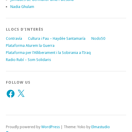
Nadia Ghulam
LLOCS D'INTERÈS
Contravía
Cultura i Pau – Haydée Santamaría
Nodo50
Plataforma Aturem la Guerra
Plataforma per l’Alliberament i la Sobirania a l’Iraq
Radio Rubí – Som Solidaris
FOLLOW US
Facebook
X
Proudly powered by
WordPress
|
Theme: Yoko by
Elmastudio