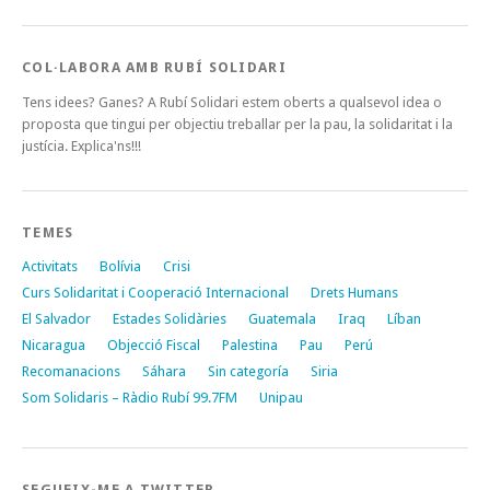
COL·LABORA AMB RUBÍ SOLIDARI
Tens idees? Ganes? A Rubí Solidari estem oberts a qualsevol idea o
proposta que tingui per objectiu treballar per la pau, la solidaritat i la
justícia. Explica'ns!!!
TEMES
Activitats
Bolívia
Crisi
Curs Solidaritat i Cooperació Internacional
Drets Humans
El Salvador
Estades Solidàries
Guatemala
Iraq
Líban
Nicaragua
Objecció Fiscal
Palestina
Pau
Perú
Recomanacions
Sáhara
Sin categoría
Siria
Som Solidaris – Ràdio Rubí 99.7FM
Unipau
SEGUEIX-ME A TWITTER