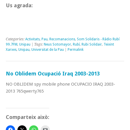
Us agrada:
Categories:
Activitats
,
Pau
,
Recomanacions
,
Som Solidaris - Ràdio Rubí
99.7FM
,
Unipau
| Tags:
Neus Sotomayor
,
Rubí
,
Rubi Solidair
,
Teixint
Xarxes
,
Unipau
,
Universitat de la Pau
|
Permalink
No Oblidem Ocupació Iraq 2003-2013
NO OBLIDEM spy mobile phone OCUPACIO IRAQ 2003-
2013 765qwerty765
Comparteix això: