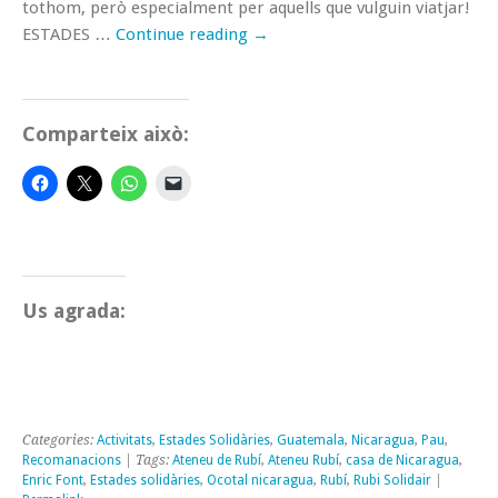
tothom, però especialment per aquells que vulguin viatjar!
ESTADES …
Continue reading
→
Comparteix això:
Us agrada:
Categories:
Activitats
,
Estades Solidàries
,
Guatemala
,
Nicaragua
,
Pau
,
Recomanacions
| Tags:
Ateneu de Rubí
,
Ateneu Rubí
,
casa de Nicaragua
,
Enric Font
,
Estades solidàries
,
Ocotal nicaragua
,
Rubí
,
Rubi Solidair
|