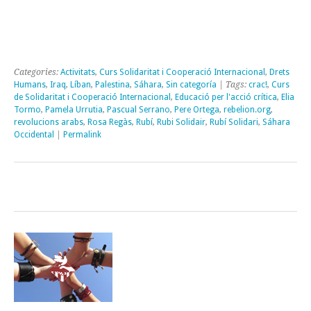
Categories:
Activitats
,
Curs Solidaritat i Cooperació Internacional
,
Drets
Humans
,
Iraq
,
Líban
,
Palestina
,
Sáhara
,
Sin categoría
| Tags:
crac!
,
Curs
de Solidaritat i Cooperació Internacional
,
Educació per l'acció crítica
,
Elia
Tormo
,
Pamela Urrutia
,
Pascual Serrano
,
Pere Ortega
,
rebelion.org
,
revolucions arabs
,
Rosa Regàs
,
Rubí
,
Rubi Solidair
,
Rubí Solidari
,
Sáhara
Occidental
|
Permalink