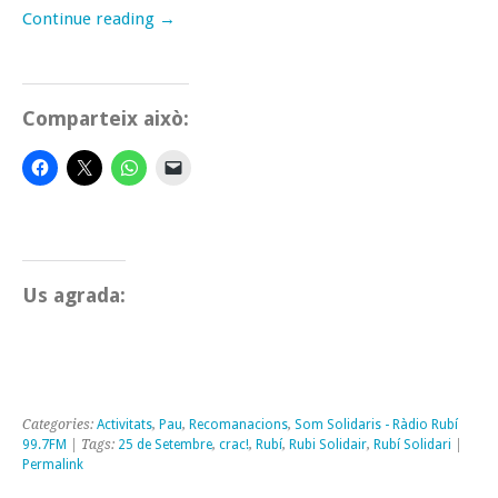
Continue reading
→
Comparteix això:
Us agrada:
Categories:
Activitats
,
Pau
,
Recomanacions
,
Som Solidaris - Ràdio Rubí
99.7FM
| Tags:
25 de Setembre
,
crac!
,
Rubí
,
Rubi Solidair
,
Rubí Solidari
|
Permalink