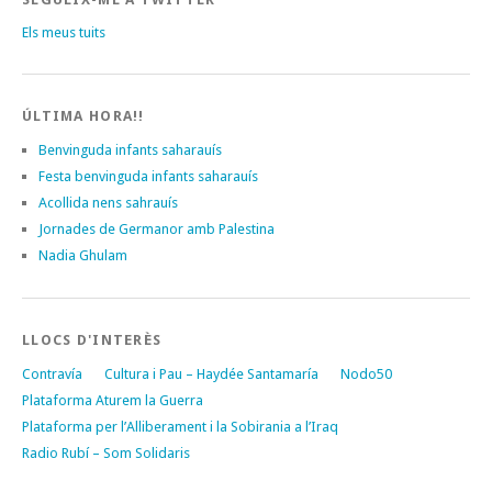
Els meus tuits
ÚLTIMA HORA!!
Benvinguda infants saharauís
Festa benvinguda infants saharauís
Acollida nens sahrauís
Jornades de Germanor amb Palestina
Nadia Ghulam
LLOCS D'INTERÈS
Contravía
Cultura i Pau – Haydée Santamaría
Nodo50
Plataforma Aturem la Guerra
Plataforma per l’Alliberament i la Sobirania a l’Iraq
Radio Rubí – Som Solidaris