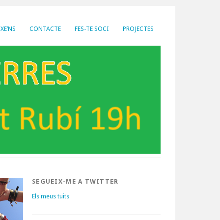
XE’NS
CONTACTE
FES-TE SOCI
PROJECTES
SEGUEIX-ME A TWITTER
Els meus tuits