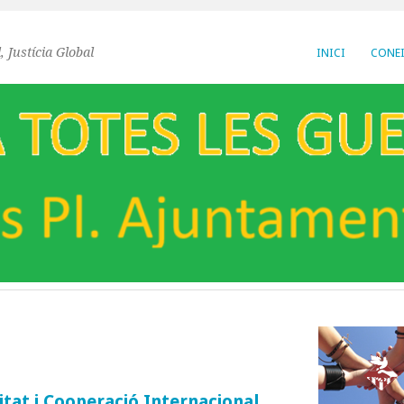
, Justícia Global
INICI
CONEI
itat i Cooperació Internacional