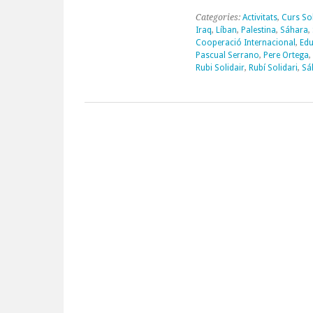
Categories:
Activitats
,
Curs Sol
Iraq
,
Líban
,
Palestina
,
Sáhara
,
Cooperació Internacional
,
Edu
Pascual Serrano
,
Pere Ortega
,
Rubi Solidair
,
Rubí Solidari
,
Sá