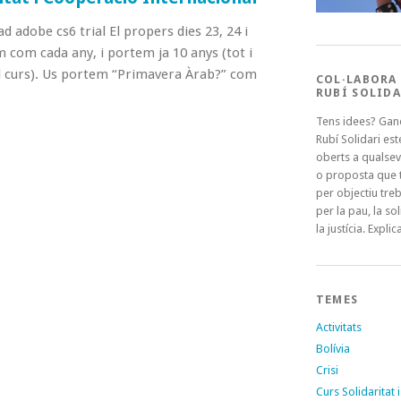
 adobe cs6 trial El propers dies 23, 24 i
com cada any, i portem ja 10 anys (tot i
el curs). Us portem “Primavera Àrab?” com
COL·LABORA
RUBÍ SOLIDA
→
Tens idees? Gan
Rubí Solidari es
oberts a qualsev
o proposta que t
per objectiu treb
per la pau, la sol
la justícia. Explica
TEMES
Activitats
Bolívia
Crisi
Curs Solidaritat i