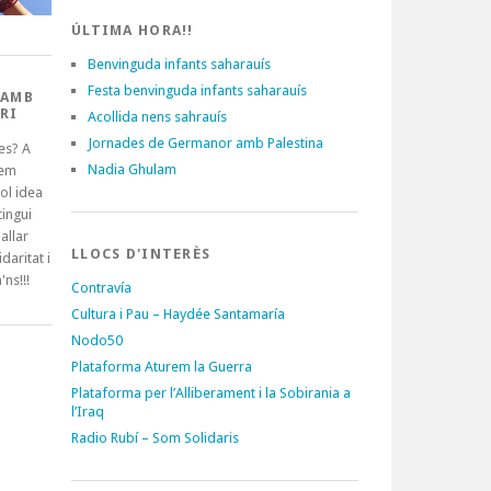
ÚLTIMA HORA!!
Benvinguda infants saharauís
Festa benvinguda infants saharauís
 AMB
RI
Acollida nens sahrauís
Jornades de Germanor amb Palestina
es? A
Nadia Ghulam
tem
ol idea
ingui
allar
LLOCS D'INTERÈS
idaritat i
'ns!!!
Contravía
Cultura i Pau – Haydée Santamaría
Nodo50
Plataforma Aturem la Guerra
Plataforma per l’Alliberament i la Sobirania a
l’Iraq
Radio Rubí – Som Solidaris