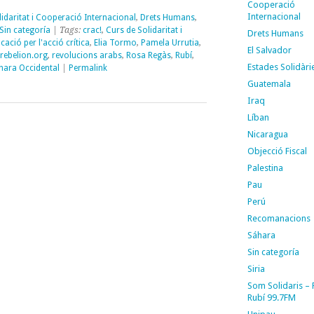
Cooperació
Internacional
idaritat i Cooperació Internacional
,
Drets Humans
,
Sin categoría
| Tags:
crac!
,
Curs de Solidaritat i
Drets Humans
cació per l'acció crítica
,
Elia Tormo
,
Pamela Urrutia
,
El Salvador
rebelion.org
,
revolucions arabs
,
Rosa Regàs
,
Rubí
,
Estades Solidàri
hara Occidental
|
Permalink
Guatemala
Iraq
Líban
Nicaragua
Objecció Fiscal
Palestina
Pau
Perú
Recomanacions
Sáhara
Sin categoría
Siria
Som Solidaris –
Rubí 99.7FM