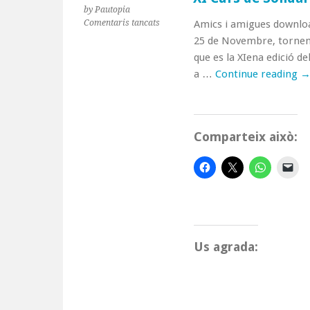
by Pautopia
a
Comentaris tancats
Amics i amigues download
XI
25 de Novembre, tornem 
Curs
que es la XIena edició d
de
a …
Continue reading
Solidaritat
i
Cooperació
Internacional
Comparteix això:
Us agrada: