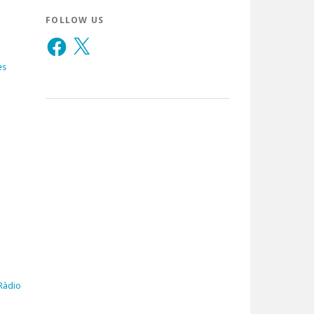
FOLLOW US
Facebook
X
es
 Ràdio