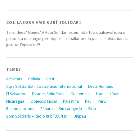
COL·LABORA AMB RUBÍ SOLIDARI
Tens idees? Ganes? A Rubí Solidari estem oberts a qualsevol idea o
proposta que tingui per objectiu treballar per la pau, la solidaritat i la
justícia. Explica'ns!!!
TEMES
Activitats
Bolívia
Crisi
Curs Solidaritat i Cooperació Internacional
Drets Humans
El Salvador
Estades Solidàries
Guatemala
Iraq
Líban
Nicaragua
Objecció Fiscal
Palestina
Pau
Perú
Recomanacions
Sáhara
Sin categoría
Siria
Som Solidaris – Ràdio Rubí 99.7FM
Unipau