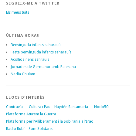
SEGUEIX-ME A TWITTER
Els meus tuits
ÚLTIMA HORA!!
Benvinguda infants saharauís
Festa benvinguda infants saharauís
Acollida nens sahrauís
Jornades de Germanor amb Palestina
Nadia Ghulam
LLOCS D'INTERÈS
Contravía
Cultura i Pau – Haydée Santamaría
Nodo50
Plataforma Aturem la Guerra
Plataforma per l’Alliberament i la Sobirania a l’Iraq
Radio Rubí – Som Solidaris