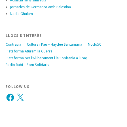
Acollida nens sahrauís
Jornades de Germanor amb Palestina
Nadia Ghulam
LLOCS D'INTERÈS
Contravía
Cultura i Pau – Haydée Santamaría
Nodo50
Plataforma Aturem la Guerra
Plataforma per l’Alliberament i la Sobirania a l’Iraq
Radio Rubí – Som Solidaris
FOLLOW US
Facebook
X