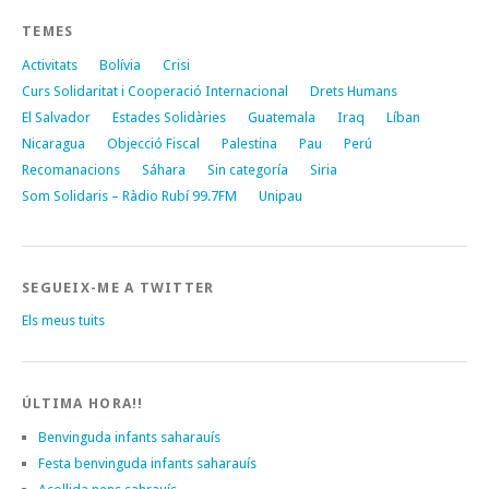
TEMES
Activitats
Bolívia
Crisi
Curs Solidaritat i Cooperació Internacional
Drets Humans
El Salvador
Estades Solidàries
Guatemala
Iraq
Líban
Nicaragua
Objecció Fiscal
Palestina
Pau
Perú
Recomanacions
Sáhara
Sin categoría
Siria
Som Solidaris – Ràdio Rubí 99.7FM
Unipau
SEGUEIX-ME A TWITTER
Els meus tuits
ÚLTIMA HORA!!
Benvinguda infants saharauís
Festa benvinguda infants saharauís