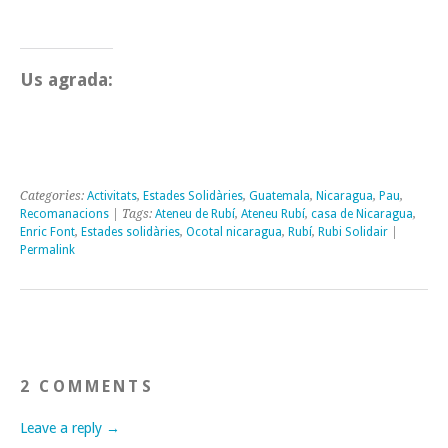
Us agrada:
Categories:
Activitats
,
Estades Solidàries
,
Guatemala
,
Nicaragua
,
Pau
,
Recomanacions
| Tags:
Ateneu de Rubí
,
Ateneu Rubí
,
casa de Nicaragua
,
Enric Font
,
Estades solidàries
,
Ocotal nicaragua
,
Rubí
,
Rubi Solidair
|
Permalink
2 COMMENTS
Leave a reply →