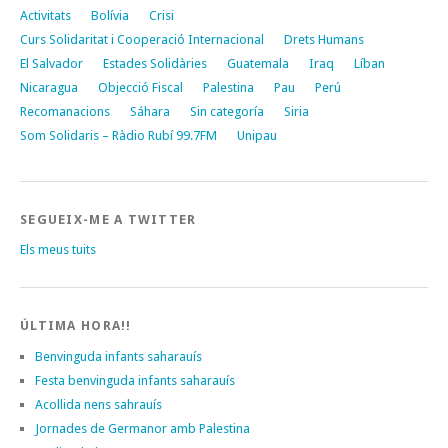
Activitats
Bolívia
Crisi
Curs Solidaritat i Cooperació Internacional
Drets Humans
El Salvador
Estades Solidàries
Guatemala
Iraq
Líban
Nicaragua
Objecció Fiscal
Palestina
Pau
Perú
Recomanacions
Sáhara
Sin categoría
Siria
Som Solidaris – Ràdio Rubí 99.7FM
Unipau
SEGUEIX-ME A TWITTER
Els meus tuits
ÚLTIMA HORA!!
Benvinguda infants saharauís
Festa benvinguda infants saharauís
Acollida nens sahrauís
Jornades de Germanor amb Palestina