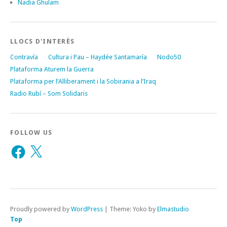
Nadia Ghulam
LLOCS D'INTERÈS
Contravía
Cultura i Pau – Haydée Santamaría
Nodo50
Plataforma Aturem la Guerra
Plataforma per l’Alliberament i la Sobirania a l’Iraq
Radio Rubí – Som Solidaris
FOLLOW US
Facebook
X
Proudly powered by
WordPress
|
Theme: Yoko by
Elmastudio
Top