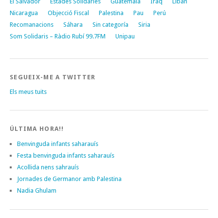
El Salvador
Estades Solidàries
Guatemala
Iraq
Líban
Nicaragua
Objecció Fiscal
Palestina
Pau
Perú
Recomanacions
Sáhara
Sin categoría
Siria
Som Solidaris – Ràdio Rubí 99.7FM
Unipau
SEGUEIX-ME A TWITTER
Els meus tuits
ÚLTIMA HORA!!
Benvinguda infants saharauís
Festa benvinguda infants saharauís
Acollida nens sahrauís
Jornades de Germanor amb Palestina
Nadia Ghulam