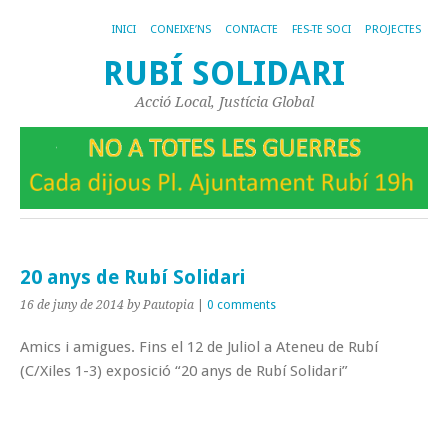
INICI
CONEIXE’NS
CONTACTE
FES-TE SOCI
PROJECTES
RUBÍ SOLIDARI
Acció Local, Justícia Global
20 anys de Rubí Solidari
16 de juny de 2014
by Pautopia
|
0 comments
Amics i amigues. Fins el 12 de Juliol a Ateneu de Rubí
(C/Xiles 1-3) exposició “20 anys de Rubí Solidari”