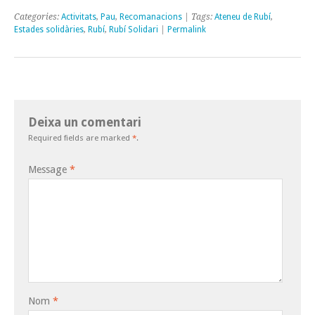
Categories:
Activitats
,
Pau
,
Recomanacions
| Tags:
Ateneu de Rubí
,
Estades solidàries
,
Rubí
,
Rubí Solidari
|
Permalink
Deixa un comentari
Required fields are marked
*
.
Message
*
Nom
*