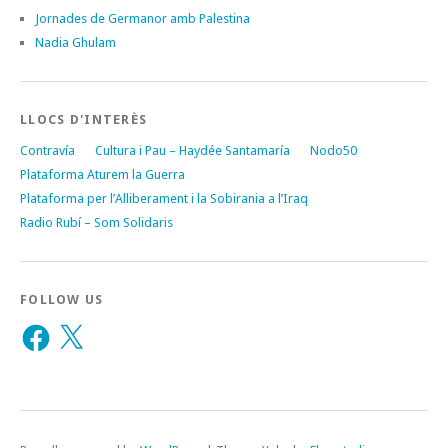
Jornades de Germanor amb Palestina
Nadia Ghulam
LLOCS D'INTERÈS
Contravía
Cultura i Pau – Haydée Santamaría
Nodo50
Plataforma Aturem la Guerra
Plataforma per l’Alliberament i la Sobirania a l’Iraq
Radio Rubí – Som Solidaris
FOLLOW US
Facebook
X