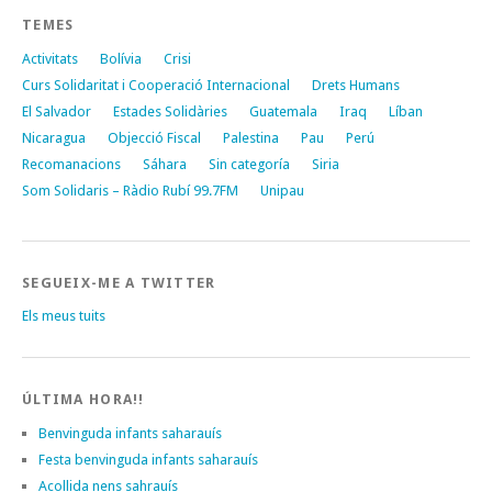
TEMES
Activitats
Bolívia
Crisi
Curs Solidaritat i Cooperació Internacional
Drets Humans
El Salvador
Estades Solidàries
Guatemala
Iraq
Líban
Nicaragua
Objecció Fiscal
Palestina
Pau
Perú
Recomanacions
Sáhara
Sin categoría
Siria
Som Solidaris – Ràdio Rubí 99.7FM
Unipau
SEGUEIX-ME A TWITTER
Els meus tuits
ÚLTIMA HORA!!
Benvinguda infants saharauís
Festa benvinguda infants saharauís
Acollida nens sahrauís