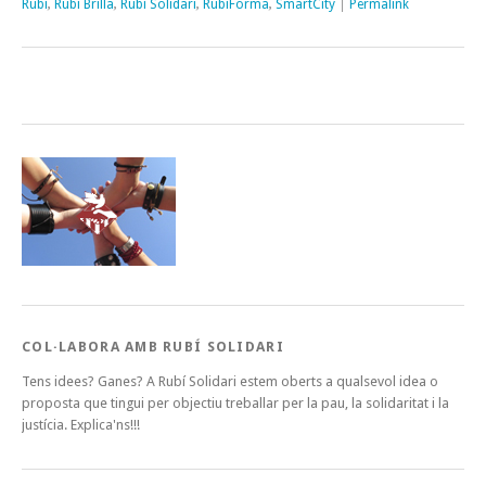
Rubí
,
Rubí Brilla
,
Rubí Solidari
,
RubíForma
,
SmartCity
|
Permalink
COL·LABORA AMB RUBÍ SOLIDARI
Tens idees? Ganes? A Rubí Solidari estem oberts a qualsevol idea o
proposta que tingui per objectiu treballar per la pau, la solidaritat i la
justícia. Explica'ns!!!