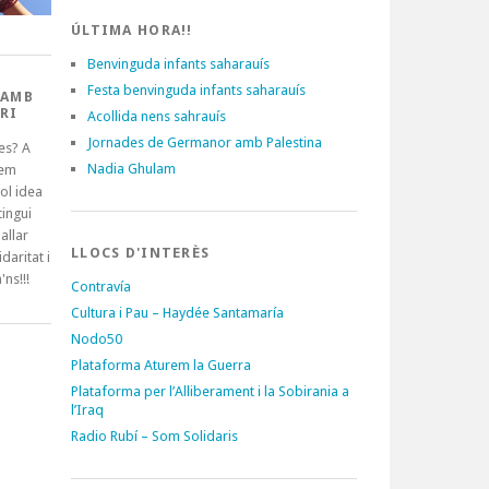
ÚLTIMA HORA!!
Benvinguda infants saharauís
Festa benvinguda infants saharauís
 AMB
RI
Acollida nens sahrauís
Jornades de Germanor amb Palestina
es? A
Nadia Ghulam
tem
ol idea
ingui
allar
LLOCS D'INTERÈS
idaritat i
'ns!!!
Contravía
Cultura i Pau – Haydée Santamaría
Nodo50
Plataforma Aturem la Guerra
Plataforma per l’Alliberament i la Sobirania a
l’Iraq
Radio Rubí – Som Solidaris