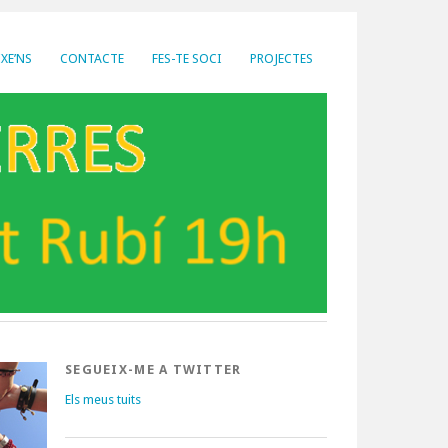
XE’NS
CONTACTE
FES-TE SOCI
PROJECTES
SEGUEIX-ME A TWITTER
Els meus tuits