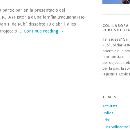
a participar en la presentació del
ITA (Historia d'una família Iraquiana) Ho
an 1, de Rubí, dissabte 13 d'abril, a les
COL·LABORA
RUBÍ SOLIDA
 projecció …
Continue reading
→
Tens idees? Gan
Rubí Solidari es
oberts a qualsev
o proposta que t
per objectiu treb
per la pau, la sol
la justícia. Explica
TEMES
Activitats
Bolívia
Crisi
Curs Solidaritat i