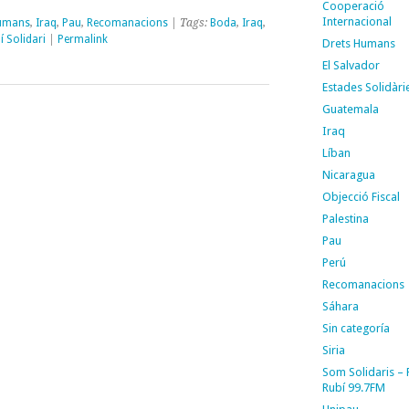
Cooperació
Internacional
Humans
,
Iraq
,
Pau
,
Recomanacions
| Tags:
Boda
,
Iraq
,
í Solidari
|
Permalink
Drets Humans
El Salvador
Estades Solidàri
Guatemala
Iraq
Líban
Nicaragua
Objecció Fiscal
Palestina
Pau
Perú
Recomanacions
Sáhara
Sin categoría
Siria
Som Solidaris –
Rubí 99.7FM