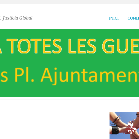
, Justícia Global
INICI
CONEI