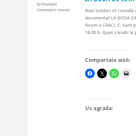
by Pautopia
a
Comentaris tancats
Rubí Solidari et convida 
LA
documental LA BODA DE R
BODA
farem a CRAC!, C. Sant Jo
DE
18.00 h. Quan s’acabi la
RITA
Comparteix això:
Us agrada: