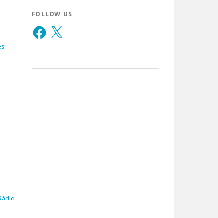
FOLLOW US
Facebook
X
es
 Ràdio