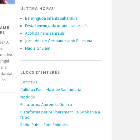
ÚLTIMA HORA!!
Benvinguda infants saharauís
Festa benvinguda infants saharauís
 AMB
RI
Acollida nens sahrauís
Jornades de Germanor amb Palestina
es? A
Nadia Ghulam
tem
ol idea
ingui
allar
LLOCS D'INTERÈS
idaritat i
'ns!!!
Contravía
Cultura i Pau – Haydée Santamaría
Nodo50
Plataforma Aturem la Guerra
Plataforma per l’Alliberament i la Sobirania a
l’Iraq
Radio Rubí – Som Solidaris