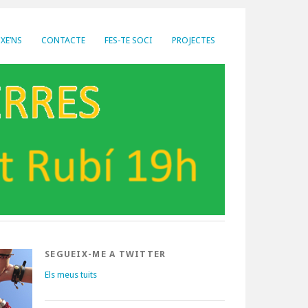
XE’NS
CONTACTE
FES-TE SOCI
PROJECTES
SEGUEIX-ME A TWITTER
Els meus tuits