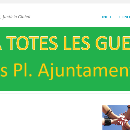
, Justícia Global
INICI
CONEI