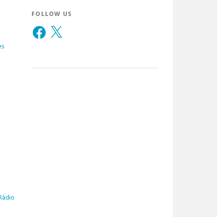
FOLLOW US
Facebook
X
es
 Ràdio