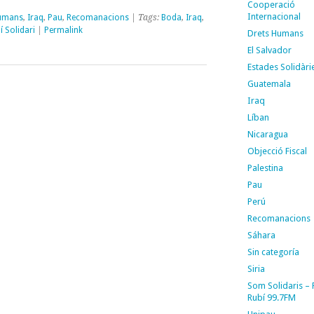
Cooperació
Internacional
Humans
,
Iraq
,
Pau
,
Recomanacions
| Tags:
Boda
,
Iraq
,
í Solidari
|
Permalink
Drets Humans
El Salvador
Estades Solidàri
Guatemala
Iraq
Líban
Nicaragua
Objecció Fiscal
Palestina
Pau
Perú
Recomanacions
Sáhara
Sin categoría
Siria
Som Solidaris –
Rubí 99.7FM