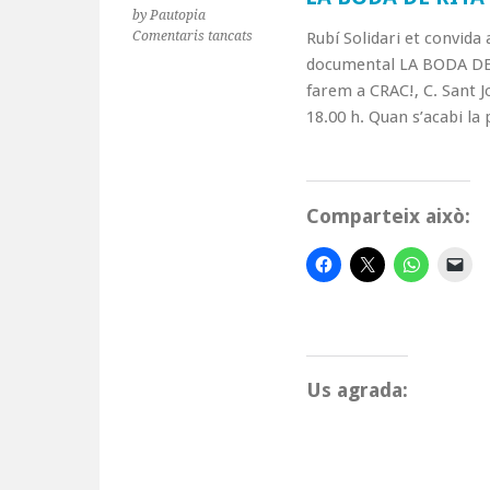
by Pautopia
a
Comentaris tancats
Rubí Solidari et convida 
LA
documental LA BODA DE R
BODA
farem a CRAC!, C. Sant Jo
DE
18.00 h. Quan s’acabi la
RITA
Comparteix això:
Us agrada: