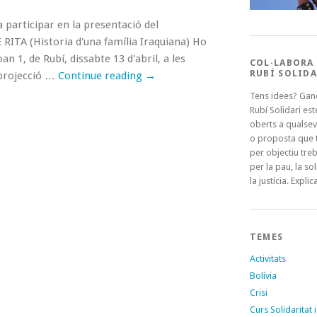
a participar en la presentació del
ITA (Historia d'una família Iraquiana) Ho
an 1, de Rubí, dissabte 13 d'abril, a les
COL·LABORA
RUBÍ SOLIDA
 projecció …
Continue reading
→
Tens idees? Gan
Rubí Solidari es
oberts a qualsev
o proposta que t
per objectiu treb
per la pau, la sol
la justícia. Explica
TEMES
Activitats
Bolívia
Crisi
Curs Solidaritat i