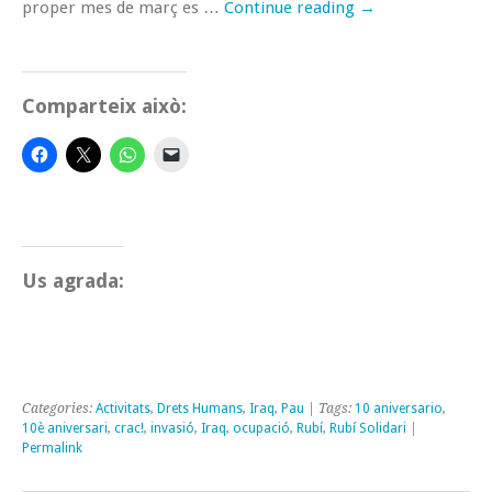
proper mes de març es …
Continue reading
→
Comparteix això:
Us agrada:
Categories:
Activitats
,
Drets Humans
,
Iraq
,
Pau
| Tags:
10 aniversario
,
10è aniversari
,
crac!
,
invasió
,
Iraq
,
ocupació
,
Rubí
,
Rubí Solidari
|
Permalink