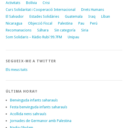
Activitats
Bolívia
Crisi
Curs Solidaritat i Cooperació Internacional
Drets Humans
El Salvador
Estades Solidàries
Guatemala
Iraq
Líban
Nicaragua
Objecció Fiscal
Palestina
Pau
Perú
Recomanacions
Sáhara
Sin categoría
Siria
Som Solidaris – Ràdio Rubí 99.7FM
Unipau
SEGUEIX-ME A TWITTER
Els meus tuits
ÚLTIMA HORA!!
Benvinguda infants saharauís
Festa benvinguda infants saharauís
Acollida nens sahrauís
Jornades de Germanor amb Palestina
Nadia Ghulam