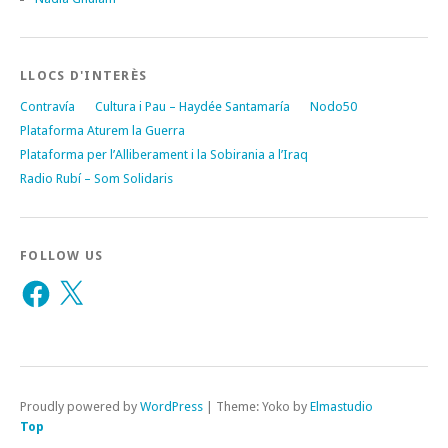
LLOCS D'INTERÈS
Contravía
Cultura i Pau – Haydée Santamaría
Nodo50
Plataforma Aturem la Guerra
Plataforma per l’Alliberament i la Sobirania a l’Iraq
Radio Rubí – Som Solidaris
FOLLOW US
Facebook
X
Proudly powered by
WordPress
|
Theme: Yoko by
Elmastudio
Top