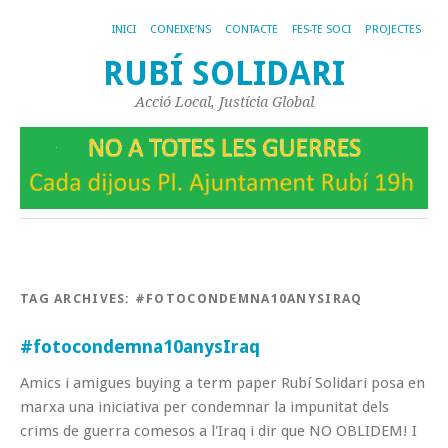
INICI
CONEIXE’NS
CONTACTE
FES-TE SOCI
PROJECTES
RUBÍ SOLIDARI
Acció Local, Justícia Global
TAG ARCHIVES:
#FOTOCONDEMNA10ANYSIRAQ
#fotocondemna10anysIraq
Amics i amigues buying a term paper Rubí Solidari posa en
marxa una iniciativa per condemnar la impunitat dels
crims de guerra comesos a l'Iraq i dir que NO OBLIDEM! I