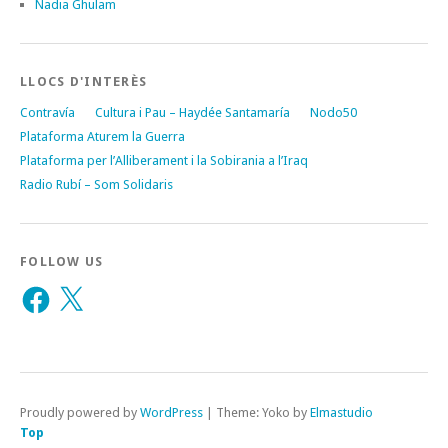
Nadia Ghulam
LLOCS D'INTERÈS
Contravía
Cultura i Pau – Haydée Santamaría
Nodo50
Plataforma Aturem la Guerra
Plataforma per l’Alliberament i la Sobirania a l’Iraq
Radio Rubí – Som Solidaris
FOLLOW US
Facebook
X
Proudly powered by
WordPress
|
Theme: Yoko by
Elmastudio
Top