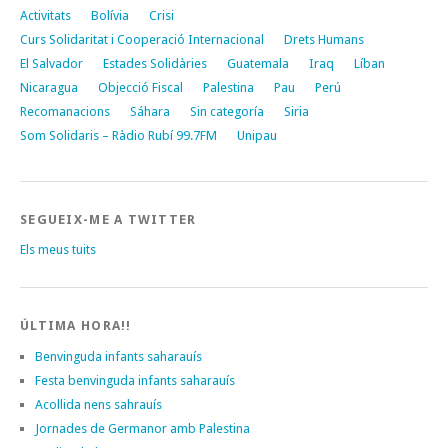
Activitats
Bolívia
Crisi
Curs Solidaritat i Cooperació Internacional
Drets Humans
El Salvador
Estades Solidàries
Guatemala
Iraq
Líban
Nicaragua
Objecció Fiscal
Palestina
Pau
Perú
Recomanacions
Sáhara
Sin categoría
Siria
Som Solidaris – Ràdio Rubí 99.7FM
Unipau
SEGUEIX-ME A TWITTER
Els meus tuits
ÚLTIMA HORA!!
Benvinguda infants saharauís
Festa benvinguda infants saharauís
Acollida nens sahrauís
Jornades de Germanor amb Palestina