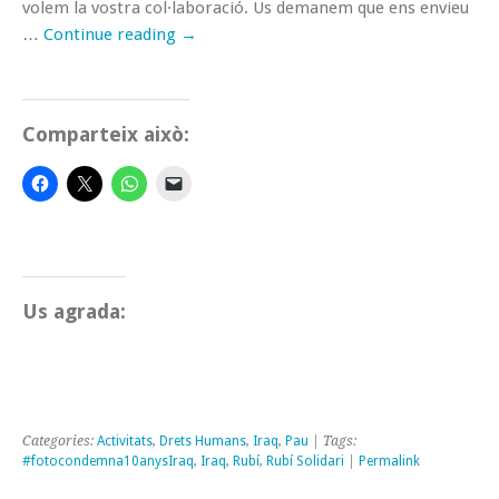
volem la vostra col·laboració. Us demanem que ens envieu
…
Continue reading
→
Comparteix això:
Us agrada:
Categories:
Activitats
,
Drets Humans
,
Iraq
,
Pau
| Tags:
#fotocondemna10anysIraq
,
Iraq
,
Rubí
,
Rubí Solidari
|
Permalink