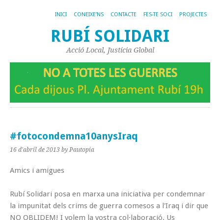
INICI
CONEIXE’NS
CONTACTE
FES-TE SOCI
PROJECTES
RUBÍ SOLIDARI
Acció Local, Justícia Global
#fotocondemna10anysIraq
16 d'abril de 2013
by Pautopia
Amics i amigues
Rubí Solidari posa en marxa una iniciativa per condemnar
la impunitat dels crims de guerra comesos a l'Iraq i dir que
NO OBLIDEM! I volem la vostra col·laboració. Us