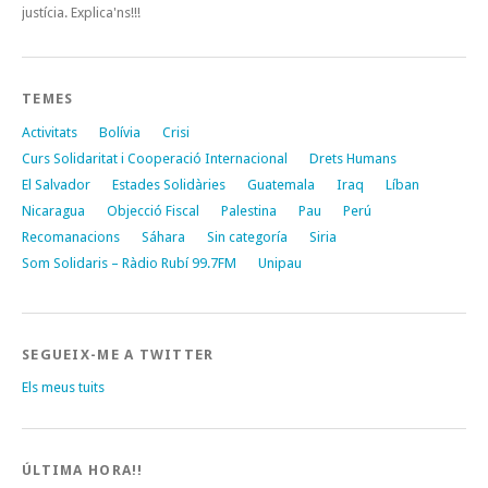
justícia. Explica'ns!!!
TEMES
Activitats
Bolívia
Crisi
Curs Solidaritat i Cooperació Internacional
Drets Humans
El Salvador
Estades Solidàries
Guatemala
Iraq
Líban
Nicaragua
Objecció Fiscal
Palestina
Pau
Perú
Recomanacions
Sáhara
Sin categoría
Siria
Som Solidaris – Ràdio Rubí 99.7FM
Unipau
SEGUEIX-ME A TWITTER
Els meus tuits
ÚLTIMA HORA!!