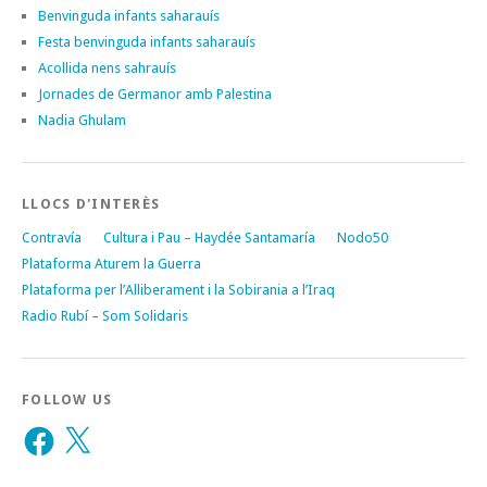
Benvinguda infants saharauís
Festa benvinguda infants saharauís
Acollida nens sahrauís
Jornades de Germanor amb Palestina
Nadia Ghulam
LLOCS D'INTERÈS
Contravía
Cultura i Pau – Haydée Santamaría
Nodo50
Plataforma Aturem la Guerra
Plataforma per l’Alliberament i la Sobirania a l’Iraq
Radio Rubí – Som Solidaris
FOLLOW US
Facebook
X