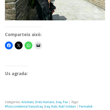
Comparteix això:
Us agrada:
Categories:
Activitats
,
Drets Humans
,
Iraq
,
Pau
| Tags:
#fotocondemna10anysIraq
,
Iraq
,
Rubí
,
Rubí Solidari
|
Permalink