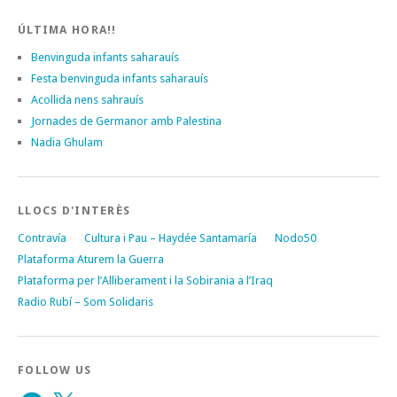
ÚLTIMA HORA!!
Benvinguda infants saharauís
Festa benvinguda infants saharauís
Acollida nens sahrauís
Jornades de Germanor amb Palestina
Nadia Ghulam
LLOCS D'INTERÈS
Contravía
Cultura i Pau – Haydée Santamaría
Nodo50
Plataforma Aturem la Guerra
Plataforma per l’Alliberament i la Sobirania a l’Iraq
Radio Rubí – Som Solidaris
FOLLOW US
Facebook
X