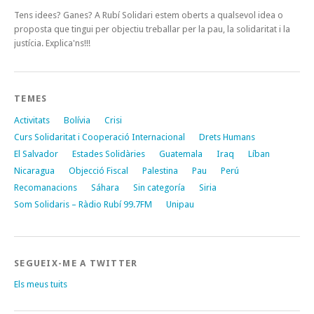
Tens idees? Ganes? A Rubí Solidari estem oberts a qualsevol idea o
proposta que tingui per objectiu treballar per la pau, la solidaritat i la
justícia. Explica'ns!!!
TEMES
Activitats
Bolívia
Crisi
Curs Solidaritat i Cooperació Internacional
Drets Humans
El Salvador
Estades Solidàries
Guatemala
Iraq
Líban
Nicaragua
Objecció Fiscal
Palestina
Pau
Perú
Recomanacions
Sáhara
Sin categoría
Siria
Som Solidaris – Ràdio Rubí 99.7FM
Unipau
SEGUEIX-ME A TWITTER
Els meus tuits