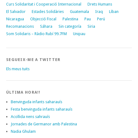
Curs Solidaritat i Cooperació Internacional
Drets Humans
El Salvador
Estades Solidàries
Guatemala
Iraq
Líban
Nicaragua
Objecció Fiscal
Palestina
Pau
Perú
Recomanacions
Sáhara
Sin categoría
Siria
Som Solidaris – Ràdio Rubí 99.7FM
Unipau
SEGUEIX-ME A TWITTER
Els meus tuits
ÚLTIMA HORA!!
Benvinguda infants saharauís
Festa benvinguda infants saharauís
Acollida nens sahrauís
Jornades de Germanor amb Palestina
Nadia Ghulam