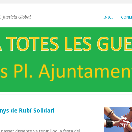
, Justícia Global
INICI
CONEI
nys de Rubí Solidari
passat dissabte va tenir lloc la festa del