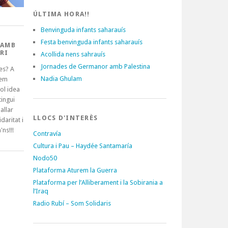
ÚLTIMA HORA!!
Benvinguda infants saharauís
Festa benvinguda infants saharauís
 AMB
RI
Acollida nens sahrauís
Jornades de Germanor amb Palestina
es? A
Nadia Ghulam
tem
ol idea
ingui
allar
LLOCS D'INTERÈS
idaritat i
'ns!!!
Contravía
Cultura i Pau – Haydée Santamaría
Nodo50
Plataforma Aturem la Guerra
Plataforma per l’Alliberament i la Sobirania a
l’Iraq
Radio Rubí – Som Solidaris