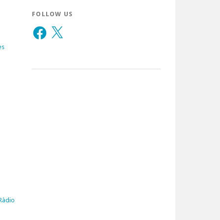
FOLLOW US
Facebook
X
es
 Ràdio