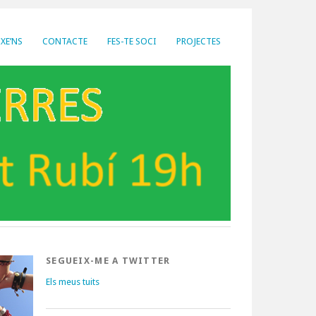
XE’NS
CONTACTE
FES-TE SOCI
PROJECTES
SEGUEIX-ME A TWITTER
Els meus tuits