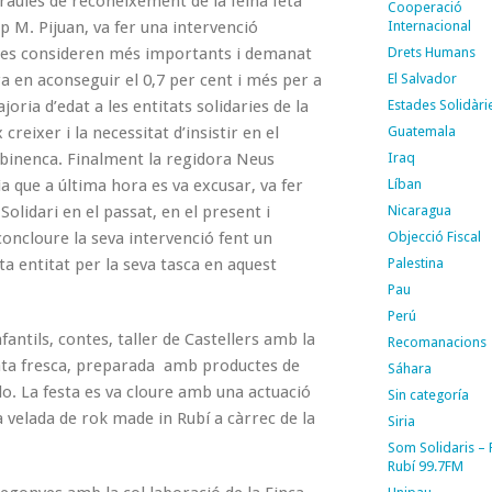
paraules de reconeixement de la feina feta
Cooperació
ep M. Pijuan, va fer una intervenció
Internacional
e es consideren més importants i demanat
Drets Humans
a en aconseguir el 0,7 per cent i més per a
El Salvador
oria d’edat a les entitats solidaries de la
Estades Solidàri
creixer i la necessitat d’insistir en el
Guatemala
rubinenca. Finalment la regidora Neus
Iraq
a que a última hora es va excusar, va fer
Líban
olidari en el passat, en el present i
Nicaragua
concloure la seva intervenció fent un
Objecció Fiscal
a entitat per la seva tasca en aquest
Palestina
Pau
Perú
fantils, contes, taller de Castellers amb la
Recomanacions
olata fresca, preparada amb productes de
Sáhara
o. La festa es va cloure amb una actuació
Sin categoría
a velada de rok made in Rubí a càrrec de la
Siria
Som Solidaris –
Rubí 99.7FM