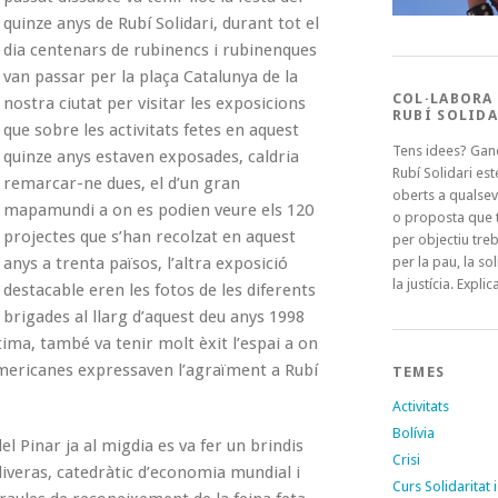
quinze anys de Rubí Solidari, durant tot el
dia centenars de rubinencs i rubinenques
van passar per la plaça Catalunya de la
COL·LABORA
nostra ciutat per visitar les exposicions
RUBÍ SOLIDA
que sobre les activitats fetes en aquest
Tens idees? Gan
quinze anys estaven exposades, caldria
Rubí Solidari es
remarcar-ne dues, el d’un gran
oberts a qualsev
mapamundi a on es podien veure els 120
o proposta que t
projectes que s’han recolzat en aquest
per objectiu treb
anys a trenta països, l’altra exposició
per la pau, la sol
la justícia. Explica
destacable eren les fotos de les diferents
brigades al llarg d’aquest deu anys 1998
ltima, també va tenir molt èxit l’espai a on
americanes expressaven l’agraïment a Rubí
TEMES
Activitats
Bolívia
el Pinar ja al migdia es va fer un brindis
Crisi
liveras, catedràtic d’economia mundial i
Curs Solidaritat i