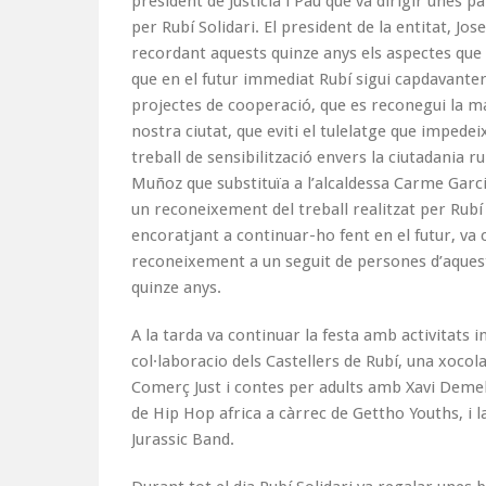
president de Justícia i Pau que va dirigir unes 
per Rubí Solidari. El president de la entitat, Jos
recordant aquests quinze anys els aspectes qu
que en el futur immediat Rubí sigui capdavanter
projectes de cooperació, que es reconegui la maj
nostra ciutat, que eviti el tulelatge que impedeix 
treball de sensibilització envers la ciutadania 
Muñoz que substituïa a l’alcaldessa Carme Garci
un reconeixement del treball realitzat per Rubí S
encoratjant a continuar-ho fent en el futur, va 
reconeixement a un seguit de persones d’aquest
quinze anys.
A la tarda va continuar la festa amb activitats in
col·laboracio dels Castellers de Rubí, una xoc
Comerç Just i contes per adults amb Xavi Demel
de Hip Hop africa a càrrec de Gettho Youths, i l
Jurassic Band.