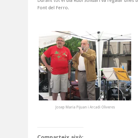
Durant tot el dia Rubí Solidari va regalar unes 
Font del Ferro.
Josep Maria Pijuan i Arcadi Oliveres
Comparteix això: