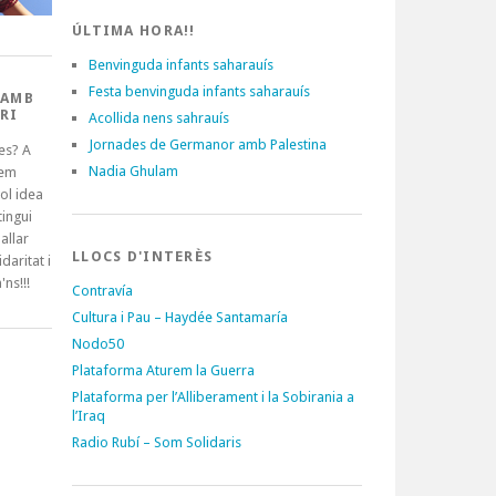
ÚLTIMA HORA!!
Benvinguda infants saharauís
Festa benvinguda infants saharauís
 AMB
RI
Acollida nens sahrauís
Jornades de Germanor amb Palestina
es? A
Nadia Ghulam
tem
ol idea
ingui
allar
LLOCS D'INTERÈS
idaritat i
'ns!!!
Contravía
Cultura i Pau – Haydée Santamaría
Nodo50
Plataforma Aturem la Guerra
Plataforma per l’Alliberament i la Sobirania a
l’Iraq
Radio Rubí – Som Solidaris