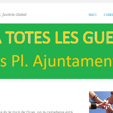
, Justícia Global
INICI
CONEI
e és le torn de l’Iraq, on la ciutadania està