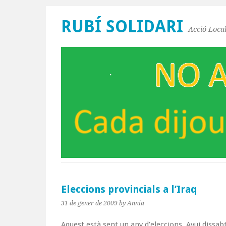
RUBÍ SOLIDARI
Acció Local
Eleccions provincials a l’Iraq
31 de gener de 2009
by Annia
Aquest està sent un any d’eleccions. Avui dissabt