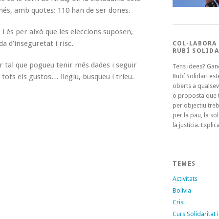
A més, amb quotes: 110 han de ser dones.
 i és per això que les eleccions suposen,
 d’inseguretat i risc.
COL·LABORA
RUBÍ SOLIDA
r tal que pogueu tenir més dades i seguir
Tens idees? Gan
 tots els gustos… llegiu, busqueu i trieu.
Rubí Solidari es
oberts a qualsev
o proposta que t
per objectiu treb
per la pau, la sol
la justícia. Explica
TEMES
Activitats
Bolívia
Crisi
Curs Solidaritat i