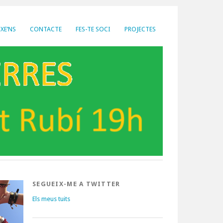
XE’NS
CONTACTE
FES-TE SOCI
PROJECTES
SEGUEIX-ME A TWITTER
Els meus tuits