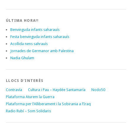
ÚLTIMA HORA!!
Benvinguda infants saharauís
Festa benvinguda infants saharauís
Acollida nens sahrauís
Jornades de Germanor amb Palestina
Nadia Ghulam
LLOCS D'INTERÈS
Contravía
Cultura i Pau – Haydée Santamaría
Nodo50
Plataforma Aturem la Guerra
Plataforma per l’Alliberament i la Sobirania a l’Iraq
Radio Rubí – Som Solidaris