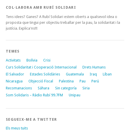
COL·LABORA AMB RUBÍ SOLIDARI
Tens idees? Ganes? A Rubí Solidari estem oberts a qualsevol idea o
proposta que tingui per objectiu treballar per la pau, la solidaritat i la
justícia. Explica'ns!!!
TEMES
Activitats
Bolívia
Crisi
Curs Solidaritat i Cooperació Internacional
Drets Humans
El Salvador
Estades Solidàries
Guatemala
Iraq
Líban
Nicaragua
Objecció Fiscal
Palestina
Pau
Perú
Recomanacions
Sáhara
Sin categoría
Siria
Som Solidaris – Ràdio Rubí 99.7FM
Unipau
SEGUEIX-ME A TWITTER
Els meus tuits