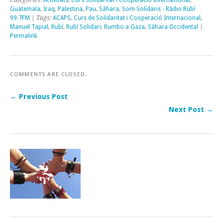
Categories:
Activitats
,
Curs Solidaritat i Cooperació Internacional
,
Guatemala
,
Iraq
,
Palestina
,
Pau
,
Sáhara
,
Som Solidaris - Ràdio Rubí
99.7FM
| Tags:
ACAPS
,
Curs de Solidaritat i Cooperació Internacional
,
Manuel Tapial
,
Rubí
,
Rubí Solidari
,
Rumbo a Gaza
,
Sáhara Occidental
|
Permalink
COMMENTS ARE CLOSED.
← Previous Post
Next Post →