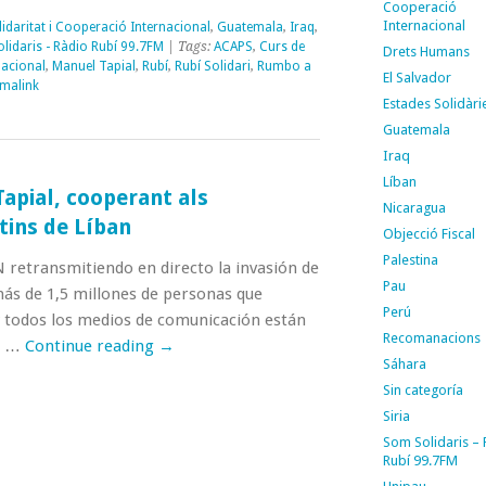
Cooperació
Internacional
idaritat i Cooperació Internacional
,
Guatemala
,
Iraq
,
lidaris - Ràdio Rubí 99.7FM
| Tags:
ACAPS
,
Curs de
Drets Humans
nacional
,
Manuel Tapial
,
Rubí
,
Rubí Solidari
,
Rumbo a
El Salvador
malink
Estades Solidàri
Guatemala
Iraq
Líban
apial, cooperant als
Nicaragua
ins de Líban
Objecció Fiscal
Palestina
 retransmitiendo en directo la invasión de
Pau
más de 1,5 millones de personas que
Perú
oy todos los medios de comunicación están
Recomanacions
í, …
Continue reading
→
Sáhara
Sin categoría
Siria
Som Solidaris –
Rubí 99.7FM