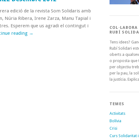
rrera edició de la revista Som Solidaris amb
n, Núria Ribera, Irene Zarza, Manu Tapial i
tres. Esperem que us agradi el contingut i
COL·LABORA
RUBÍ SOLIDA
tinue reading
→
Tens idees? Gan
Rubí Solidari es
oberts a qualsev
o proposta que t
per objectiu treb
per la pau, la sol
la justícia. Explica
TEMES
Activitats
Bolívia
Crisi
Curs Solidaritat i