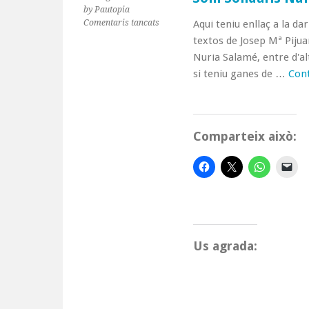
by Pautopia
a
Comentaris tancats
Aqui teniu enllaç a la da
Som
textos de Josep Mª Pijua
Solidaris
Nuria Salamé, entre d'al
Num22
si teniu ganes de …
Con
Desembre
2012
Comparteix això:
Us agrada: