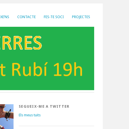
XE’NS
CONTACTE
FES-TE SOCI
PROJECTES
SEGUEIX-ME A TWITTER
Els meus tuits