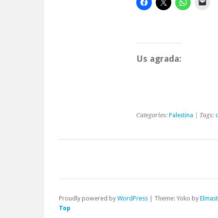
Us agrada:
Categories:
Palestina
| Tags:
Proudly powered by
WordPress
|
Theme: Yoko by
Elmas
Top