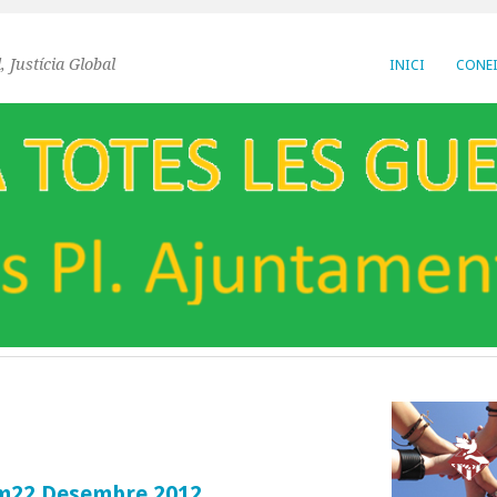
, Justícia Global
INICI
CONEI
um22 Desembre 2012