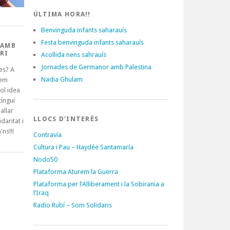
ÚLTIMA HORA!!
Benvinguda infants saharauís
Festa benvinguda infants saharauís
 AMB
RI
Acollida nens sahrauís
Jornades de Germanor amb Palestina
es? A
Nadia Ghulam
tem
ol idea
ingui
allar
LLOCS D'INTERÈS
idaritat i
'ns!!!
Contravía
Cultura i Pau – Haydée Santamaría
Nodo50
Plataforma Aturem la Guerra
Plataforma per l’Alliberament i la Sobirania a
l’Iraq
Radio Rubí – Som Solidaris