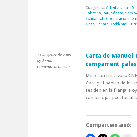
Categories:
Activitats
,
Curs Sol
Palestina
,
Pau
,
Sáhara
,
Som So
Solidaritat i Cooperació Inter
Gaza
,
Sáhara Occidental
|
Per
Carta de Manuel T
13 de gener de 2009
by Annia
campament palest
a
Comentaris tancats
Carta
Miro con tristeza la CNN
de
Gaza y el pánico de los 
Manuel
Tapial,
residen en la franja. H
cooperant
con los ojos puestos all
als
campament
palestins
de
Comparteix això:
Líban