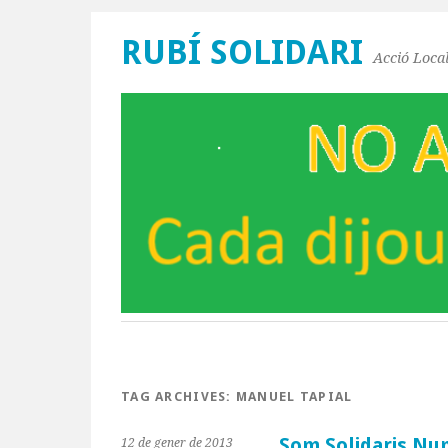
RUBÍ SOLIDARI
Acció Local
TAG ARCHIVES:
MANUEL TAPIAL
Som Solidaris N
12 de gener de 2013