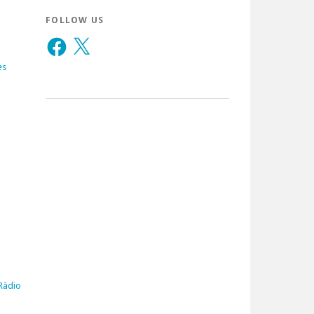
FOLLOW US
Facebook
X
es
 Ràdio