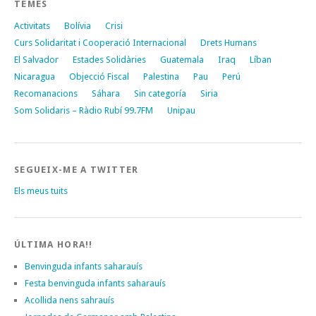
TEMES
Activitats
Bolívia
Crisi
Curs Solidaritat i Cooperació Internacional
Drets Humans
El Salvador
Estades Solidàries
Guatemala
Iraq
Líban
Nicaragua
Objecció Fiscal
Palestina
Pau
Perú
Recomanacions
Sáhara
Sin categoría
Siria
Som Solidaris – Ràdio Rubí 99.7FM
Unipau
SEGUEIX-ME A TWITTER
Els meus tuits
ÚLTIMA HORA!!
Benvinguda infants saharauís
Festa benvinguda infants saharauís
Acollida nens sahrauís