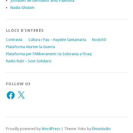
Jornades de Germanor amb Palestina
Nadia Ghulam
LLOCS D'INTERÈS
Contravía
Cultura i Pau – Haydée Santamaría
Nodo50
Plataforma Aturem la Guerra
Plataforma per l’Alliberament i la Sobirania a l’Iraq
Radio Rubí – Som Solidaris
FOLLOW US
Facebook
X
Proudly powered by
WordPress
|
Theme: Yoko by
Elmastudio