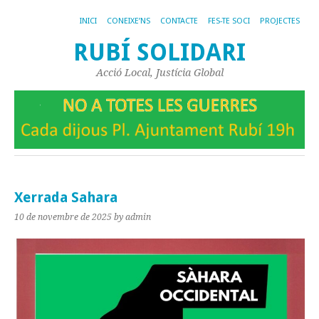
INICI
CONEIXE’NS
CONTACTE
FES-TE SOCI
PROJECTES
RUBÍ SOLIDARI
Acció Local, Justícia Global
Xerrada Sahara
10 de novembre de 2025
by admin