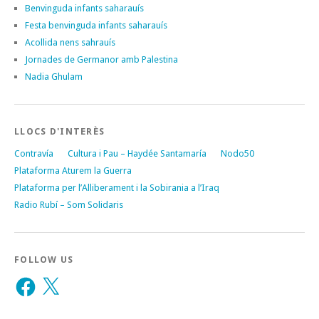
Benvinguda infants saharauís
Festa benvinguda infants saharauís
Acollida nens sahrauís
Jornades de Germanor amb Palestina
Nadia Ghulam
LLOCS D'INTERÈS
Contravía
Cultura i Pau – Haydée Santamaría
Nodo50
Plataforma Aturem la Guerra
Plataforma per l’Alliberament i la Sobirania a l’Iraq
Radio Rubí – Som Solidaris
FOLLOW US
Facebook
X