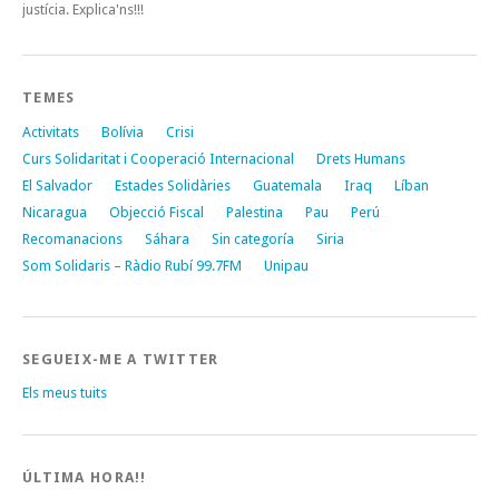
justícia. Explica'ns!!!
TEMES
Activitats
Bolívia
Crisi
Curs Solidaritat i Cooperació Internacional
Drets Humans
El Salvador
Estades Solidàries
Guatemala
Iraq
Líban
Nicaragua
Objecció Fiscal
Palestina
Pau
Perú
Recomanacions
Sáhara
Sin categoría
Siria
Som Solidaris – Ràdio Rubí 99.7FM
Unipau
SEGUEIX-ME A TWITTER
Els meus tuits
ÚLTIMA HORA!!