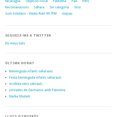
Nicaragua
Objecció Fiscal
Palestina
Pau
Perú
Recomanacions
Sáhara
Sin categoría
Siria
Som Solidaris – Ràdio Rubí 99.7FM
Unipau
SEGUEIX-ME A TWITTER
Els meus tuits
ÚLTIMA HORA!!
Benvinguda infants saharauís
Festa benvinguda infants saharauís
Acollida nens sahrauís
Jornades de Germanor amb Palestina
Nadia Ghulam
LLOCS D'INTERÈS