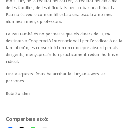
molt lluny de la realitat del carrer, la realitat del dia a dia
de les famílies, de les dificultats per trobar una feina. La
Pau no és veure com un fill està a una escola amb més
alumnes i menys professors.
La Pau també és no permetre que els diners del 0,7%
destinats a Cooperació Internacional i per l'eradicació de la
fam al món, es converteixi en un concepte absurd per als
dirigents, menysprea'n-lo i pràcticament reduir-ho fins el
ridícul.
Fins a aquests límits ha arribat la llunyania vers les
persones.
Rubí Solidari
Comparteix això: