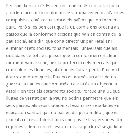
Per què diem això? Es ven cert que la UE com a tal no la
podríem acusar formalment de ser una venedora d’armes
compulsiva, això recau sobre els països que en formen
part. Però si es ben cert que la UE com a ens ordena als
països que la conformen accions que van en contra de la
pau social, és a dir, que dona directrius per retallar i
eliminar drets socials, fonamentals i universals que als
ciutadans de tots els països que la conformen en algun
moment van assolir, per la protecció dels mercats que
controlen les finances, això no és lluitar per la Pau. Així
doncs, apuntem que la Pau no és només un acte de no
guerra, la Pau es quelcom més. La Pau és un objectiu a
assolir en tots els estaments socials. Perquè una UE que
lluités de veritat per la Pau no podria permetre que els
seus països, als seus ciutadans, fessin més retallades en
educació i sanitat que no pas en despesa militar, que es
prioritzi el rescat dels bancs i no pas de les persones. Un
cop més veiem com els estaments “superiors” segueixen