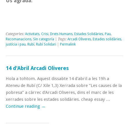
Us agrada:
Categories:
Activitats
,
Crisi
,
Drets Humans
,
Estades Solidàries
,
Pau
,
Recomanacions
,
Sin categoría
| Tags:
Arcadi Oliveres
,
Estades solidàries
,
justícia i pau
,
Rubí
,
Rubí Solidari
|
Permalink
14 d'Abril Arcadi Oliveres
Hola a tohtom. Aquest dissabte 14 d'abril a les 19h a
Ateneu de Rubí (C/ Xile 1,3) Xerrada sobre “Les causes de la
pobresa” a càrrec d'Arcadi Oliveres, dins el marc de les
xerrades sobre les estades solidàries. cheap essay …
Continue reading
→