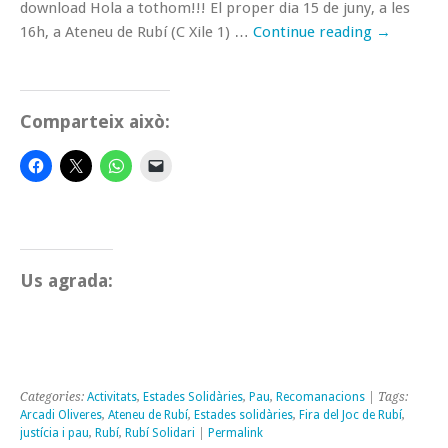
download Hola a tothom!!! El proper dia 15 de juny, a les
16h, a Ateneu de Rubí (C Xile 1) …
Continue reading
→
Comparteix això:
Us agrada:
Categories:
Activitats
,
Estades Solidàries
,
Pau
,
Recomanacions
| Tags:
Arcadi Oliveres
,
Ateneu de Rubí
,
Estades solidàries
,
Fira del Joc de Rubí
,
justícia i pau
,
Rubí
,
Rubí Solidari
|
Permalink