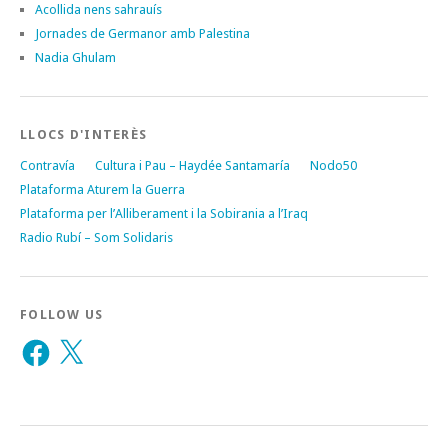
Acollida nens sahrauís
Jornades de Germanor amb Palestina
Nadia Ghulam
LLOCS D'INTERÈS
Contravía
Cultura i Pau – Haydée Santamaría
Nodo50
Plataforma Aturem la Guerra
Plataforma per l’Alliberament i la Sobirania a l’Iraq
Radio Rubí – Som Solidaris
FOLLOW US
Facebook
X