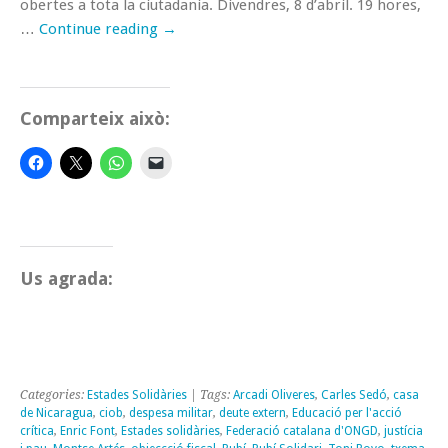
obertes a tota la ciutadania. Divendres, 8 d’abril. 19 hores,
…
Continue reading
→
Comparteix això:
Us agrada:
Categories:
Estades Solidàries
| Tags:
Arcadi Oliveres
,
Carles Sedó
,
casa
de Nicaragua
,
ciob
,
despesa militar
,
deute extern
,
Educació per l'acció
crítica
,
Enric Font
,
Estades solidàries
,
Federació catalana d'ONGD
,
justícia