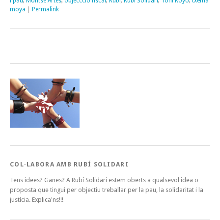
i pau
,
Montse Artés
,
objeccció fiscal
,
Rubí
,
Rubí Solidari
,
Toni Royo
,
txema
moya
|
Permalink
COL·LABORA AMB RUBÍ SOLIDARI
Tens idees? Ganes? A Rubí Solidari estem oberts a qualsevol idea o
proposta que tingui per objectiu treballar per la pau, la solidaritat i la
justícia. Explica'ns!!!