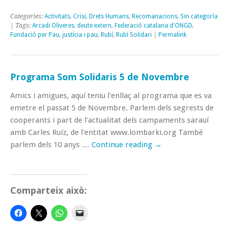
Categories:
Activitats
,
Crisi
,
Drets Humans
,
Recomanacions
,
Sin categoría
| Tags:
Arcadi Oliveres
,
deute extern
,
Federació catalana d'ONGD
,
Fundació per Pau
,
justícia i pau
,
Rubí
,
Rubí Solidari
|
Permalink
Programa Som Solidaris 5 de Novembre
Amics i amigues, aquí teniu l'enllaç al programa que es va
emetre el passat 5 de Novembre. Parlem dels segrests de
cooperants i part de l'actualitat dels campaments sarauí
amb Carles Ruíz, de l'entitat www.lombarki.org També
parlem dels 10 anys …
Continue reading
→
Comparteix això: