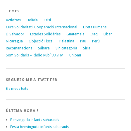
TEMES
Activitats
Bolívia
Crisi
Curs Solidaritat i Cooperació Internacional
Drets Humans
El Salvador
Estades Solidàries
Guatemala
Iraq
Líban
Nicaragua
Objecció Fiscal
Palestina
Pau
Perú
Recomanacions
Sáhara
Sin categoría
Siria
Som Solidaris – Ràdio Rubí 99.7FM
Unipau
SEGUEIX-ME A TWITTER
Els meus tuits
ÚLTIMA HORA!!
Benvinguda infants saharauís
Festa benvinguda infants saharauís