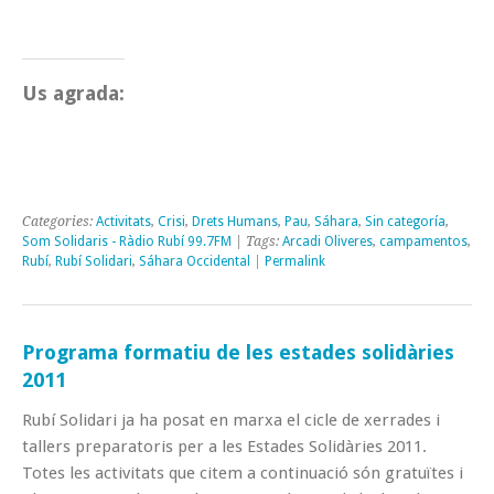
Us agrada:
Categories:
Activitats
,
Crisi
,
Drets Humans
,
Pau
,
Sáhara
,
Sin categoría
,
Som Solidaris - Ràdio Rubí 99.7FM
| Tags:
Arcadi Oliveres
,
campamentos
,
Rubí
,
Rubí Solidari
,
Sáhara Occidental
|
Permalink
Programa formatiu de les estades solidàries
2011
Rubí Solidari ja ha posat en marxa el cicle de xerrades i
tallers preparatoris per a les Estades Solidàries 2011.
Totes les activitats que citem a continuació són gratuïtes i