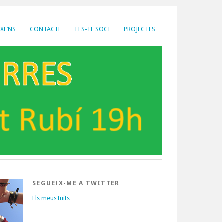
XE’NS
CONTACTE
FES-TE SOCI
PROJECTES
SEGUEIX-ME A TWITTER
Els meus tuits