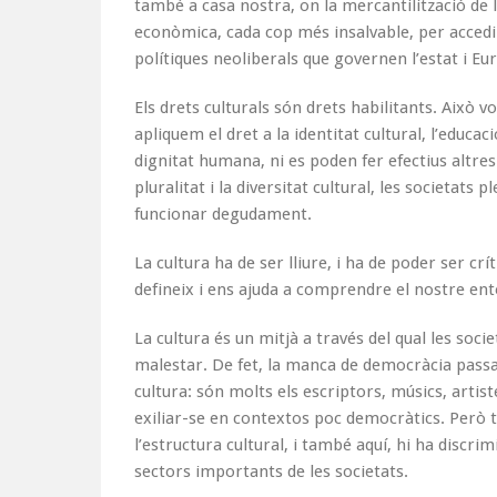
també a casa nostra, on la mercantilització de 
econòmica, cada cop més insalvable, per accedir-
polítiques neoliberals que governen l’estat i Eu
Els drets culturals són drets habilitants. Això vo
apliquem el dret a la identitat cultural, l’educac
dignitat humana, ni es poden fer efectius altre
pluralitat i la diversitat cultural, les societa
funcionar degudament.
La cultura ha de ser lliure, i ha de poder ser crí
defineix i ens ajuda a comprendre el nostre ent
La cultura és un mitjà a través del qual les soci
malestar. De fet, la manca de democràcia passa 
cultura: són molts els escriptors, músics, artis
exiliar-se en contextos poc democràtics. Però
l’estructura cultural, i també aquí, hi ha discr
sectors importants de les societats.