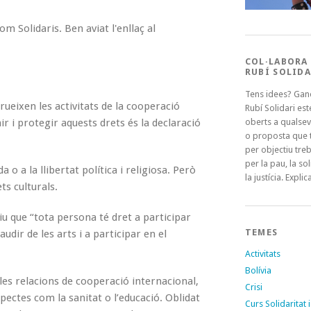
m Solidaris. Ben aviat l'enllaç al
COL·LABORA
RUBÍ SOLIDA
Tens idees? Gan
rueixen les activitats de la cooperació
Rubí Solidari es
nir i protegir aquests drets és la declaració
oberts a qualsev
o proposta que t
per objectiu treb
per la pau, la sol
 o a la llibertat política i religiosa. Però
la justícia. Explica
ts culturals.
diu que “tota persona té dret a participar
TEMES
audir de les arts i a participar en el
Activitats
Bolívia
les relacions de cooperació internacional,
Crisi
pectes com la sanitat o l’educació. Oblidat
Curs Solidaritat i