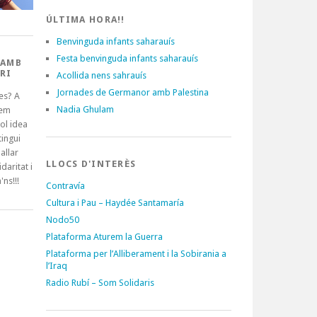
ÚLTIMA HORA!!
Benvinguda infants saharauís
Festa benvinguda infants saharauís
 AMB
RI
Acollida nens sahrauís
Jornades de Germanor amb Palestina
es? A
Nadia Ghulam
tem
ol idea
ingui
allar
LLOCS D'INTERÈS
idaritat i
'ns!!!
Contravía
Cultura i Pau – Haydée Santamaría
Nodo50
Plataforma Aturem la Guerra
Plataforma per l’Alliberament i la Sobirania a
l’Iraq
Radio Rubí – Som Solidaris