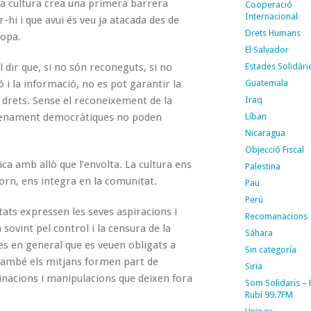
la cultura crea una primera barrera
Cooperació
Internacional
hi i que avui és veu ja atacada des de
Drets Humans
ropa.
El Salvador
l dir que, si no són reconeguts, si no
Estades Solidàri
ió i la informació, no es pot garantir la
Guatemala
s drets. Sense el reconeixement de la
Iraq
ts plenament democràtiques no poden
Líban
Nicaragua
Objecció Fiscal
tica amb allò que l’envolta. La cultura ens
Palestina
orn, ens integra en la comunitat.
Pau
Perú
etats expressen les seves aspiracions i
Recomanacions
sovint pel control i la censura de la
Sáhara
tes en general que es veuen obligats a
Sin categoría
 també els mitjans formen part de
Siria
iminacions i manipulacions que deixen fora
Som Solidaris –
Rubí 99.7FM