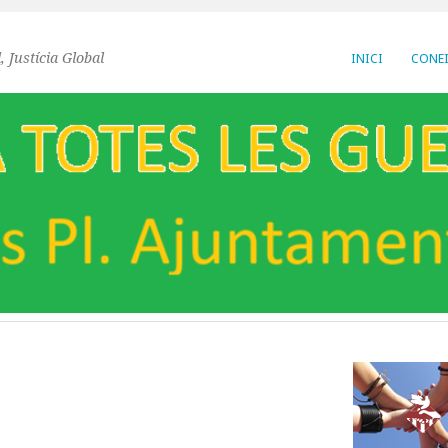
, Justícia Global
INICI
CONEI