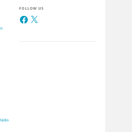
FOLLOW US
Facebook
X
es
 Ràdio