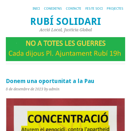
INICI
CONEIXE’NS
CONTACTE
FES-TE SOCI
PROJECTES
RUBÍ SOLIDARI
Acció Local, Justícia Global
Donem una oportunitat a la Pau
8 de desembre de 2023
by admin