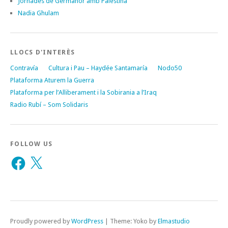
Jornades de Germanor amb Palestina
Nadia Ghulam
LLOCS D'INTERÈS
Contravía
Cultura i Pau – Haydée Santamaría
Nodo50
Plataforma Aturem la Guerra
Plataforma per l’Alliberament i la Sobirania a l’Iraq
Radio Rubí – Som Solidaris
FOLLOW US
Facebook
X
Proudly powered by
WordPress
|
Theme: Yoko by
Elmastudio