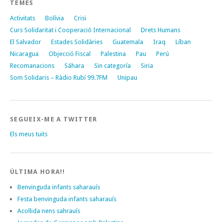
TEMES
Activitats
Bolívia
Crisi
Curs Solidaritat i Cooperació Internacional
Drets Humans
El Salvador
Estades Solidàries
Guatemala
Iraq
Líban
Nicaragua
Objecció Fiscal
Palestina
Pau
Perú
Recomanacions
Sáhara
Sin categoría
Siria
Som Solidaris – Ràdio Rubí 99.7FM
Unipau
SEGUEIX-ME A TWITTER
Els meus tuits
ÚLTIMA HORA!!
Benvinguda infants saharauís
Festa benvinguda infants saharauís
Acollida nens sahrauís