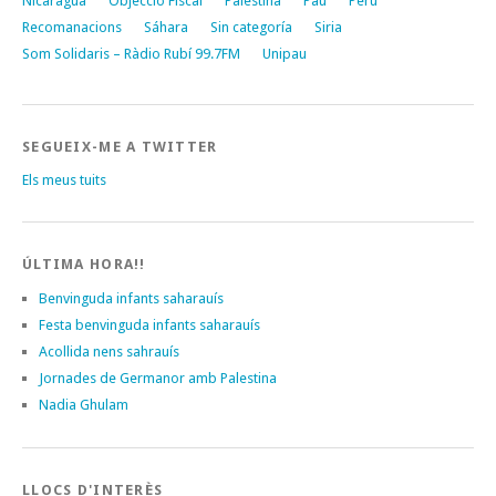
Nicaragua
Objecció Fiscal
Palestina
Pau
Perú
Recomanacions
Sáhara
Sin categoría
Siria
Som Solidaris – Ràdio Rubí 99.7FM
Unipau
SEGUEIX-ME A TWITTER
Els meus tuits
ÚLTIMA HORA!!
Benvinguda infants saharauís
Festa benvinguda infants saharauís
Acollida nens sahrauís
Jornades de Germanor amb Palestina
Nadia Ghulam
LLOCS D'INTERÈS