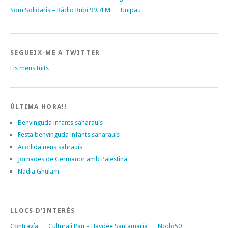
Som Solidaris – Ràdio Rubí 99.7FM
Unipau
SEGUEIX-ME A TWITTER
Els meus tuits
ÚLTIMA HORA!!
Benvinguda infants saharauís
Festa benvinguda infants saharauís
Acollida nens sahrauís
Jornades de Germanor amb Palestina
Nadia Ghulam
LLOCS D'INTERÈS
Contravía
Cultura i Pau – Haydée Santamaría
Nodo50