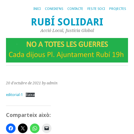
INICI
CONEIXE’NS
CONTACTE
FES-TE SOCI
PROJECTES
RUBÍ SOLIDARI
Acció Local, Justícia Global
20 d'octubre de 2021
by admin
editorial-1
Baixa
Comparteix això: