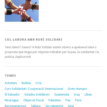
COL·LABORA AMB RUBÍ SOLIDARI
Tens idees? Ganes? A Rubí Solidari estem oberts a qualsevol idea o
proposta que tingui per objectiu treballar per la pau, la solidaritat i la
justícia. Explica'ns!!!
TEMES
Activitats
Bolívia
Crisi
Curs Solidaritat i Cooperació Internacional
Drets Humans
El Salvador
Estades Solidàries
Guatemala
Iraq
Líban
Nicaragua
Objecció Fiscal
Palestina
Pau
Perú
Recomanacions
Sáhara
Sin categoría
Siria