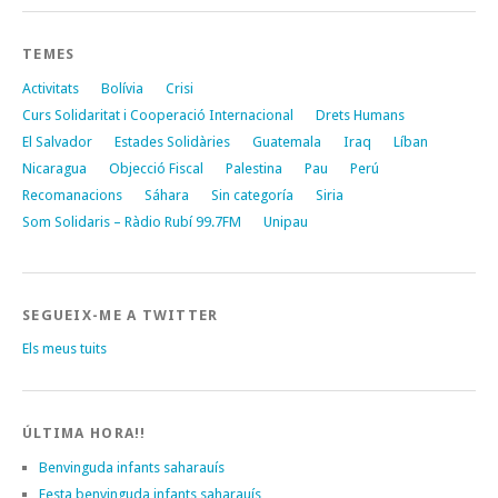
TEMES
Activitats
Bolívia
Crisi
Curs Solidaritat i Cooperació Internacional
Drets Humans
El Salvador
Estades Solidàries
Guatemala
Iraq
Líban
Nicaragua
Objecció Fiscal
Palestina
Pau
Perú
Recomanacions
Sáhara
Sin categoría
Siria
Som Solidaris – Ràdio Rubí 99.7FM
Unipau
SEGUEIX-ME A TWITTER
Els meus tuits
ÚLTIMA HORA!!
Benvinguda infants saharauís
Festa benvinguda infants saharauís