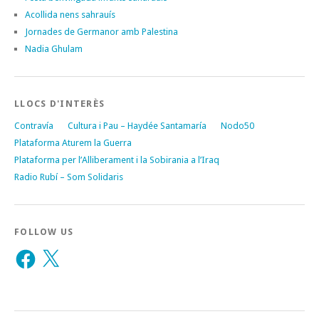
Acollida nens sahrauís
Jornades de Germanor amb Palestina
Nadia Ghulam
LLOCS D'INTERÈS
Contravía
Cultura i Pau – Haydée Santamaría
Nodo50
Plataforma Aturem la Guerra
Plataforma per l’Alliberament i la Sobirania a l’Iraq
Radio Rubí – Som Solidaris
FOLLOW US
Facebook
X