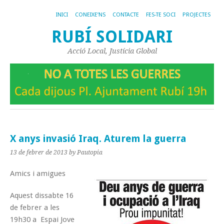
INICI
CONEIXE’NS
CONTACTE
FES-TE SOCI
PROJECTES
RUBÍ SOLIDARI
Acció Local, Justícia Global
X anys invasió Iraq. Aturem la guerra
13 de febrer de 2013
by Pautopia
Amics i amigues
Aquest dissabte 16
de febrer a les
19h30 a Espai Jove