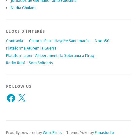
Jornades de Germanor amb Palestina
Nadia Ghulam
LLOCS D'INTERÈS
Contravía
Cultura i Pau – Haydée Santamaría
Nodo50
Plataforma Aturem la Guerra
Plataforma per l’Alliberament i la Sobirania a l’Iraq
Radio Rubí – Som Solidaris
FOLLOW US
Facebook
X
Proudly powered by
WordPress
|
Theme: Yoko by
Elmastudio