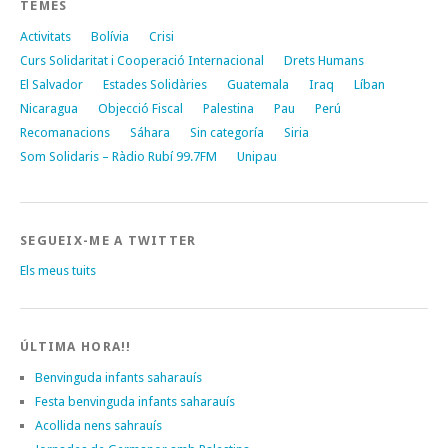
TEMES
Activitats
Bolívia
Crisi
Curs Solidaritat i Cooperació Internacional
Drets Humans
El Salvador
Estades Solidàries
Guatemala
Iraq
Líban
Nicaragua
Objecció Fiscal
Palestina
Pau
Perú
Recomanacions
Sáhara
Sin categoría
Siria
Som Solidaris – Ràdio Rubí 99.7FM
Unipau
SEGUEIX-ME A TWITTER
Els meus tuits
ÚLTIMA HORA!!
Benvinguda infants saharauís
Festa benvinguda infants saharauís
Acollida nens sahrauís