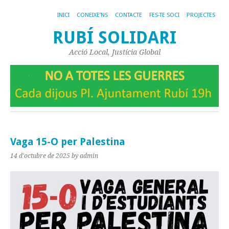
INICI
CONEIXE’NS
CONTACTE
FES-TE SOCI
PROJECTES
RUBÍ SOLIDARI
Acció Local, Justícia Global
Vaga 15-O per Palestina
14 d'octubre de 2025
by admin