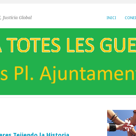
, Justícia Global
INICI
CONEI
res Tejiendo la Historia