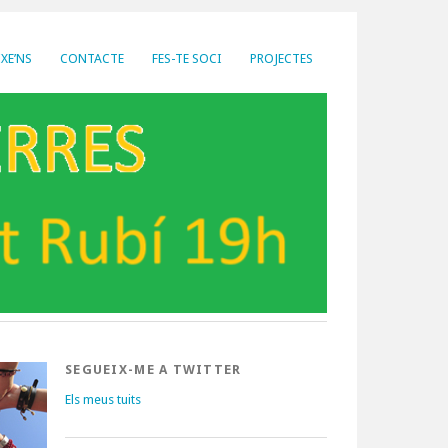
XE’NS
CONTACTE
FES-TE SOCI
PROJECTES
SEGUEIX-ME A TWITTER
Els meus tuits