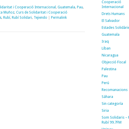
Cooperació
Internacional
idaritat i Cooperació Internacional
,
Guatemala
,
Pau
,
ta Muñoz
,
Curs de Solidaritat i Cooperació
Drets Humans
s
,
Rubí
,
Rubí Solidari
,
Tejiendo
|
Permalink
El Salvador
Estades Solidàri
Guatemala
Iraq
Líban
Nicaragua
Objecció Fiscal
Palestina
Pau
Perú
Recomanacions
Sáhara
Sin categoría
Siria
Som Solidaris –
Rubí 99.7FM