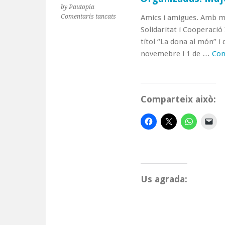
by Pautopia
a
Comentaris tancats
Amics i amigues. Amb mot
Organizadas:
Solidaritat i Cooperació
Mujeres
títol “La dona al món” i 
Tejiendo
novemebre i 1 de …
Con
la
Historia
Comparteix això:
Us agrada: