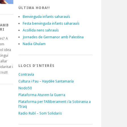
ÚLTIMA HORA!!
Benvinguda infants saharauís
Festa benvinguda infants saharauís
 AMB
RI
Acollida nens sahrauís
Jornades de Germanor amb Palestina
es? A
Nadia Ghulam
tem
ol idea
ingui
allar
LLOCS D'INTERÈS
idaritat i
'ns!!!
Contravía
Cultura i Pau – Haydée Santamaría
Nodo50
Plataforma Aturem la Guerra
Plataforma per l’Alliberament i la Sobirania a
l’Iraq
Radio Rubí – Som Solidaris