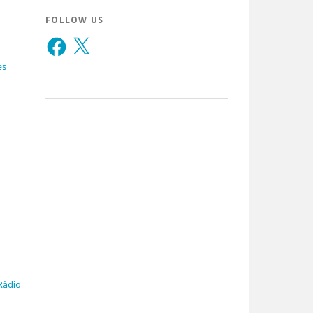
FOLLOW US
Facebook
X
es
 Ràdio