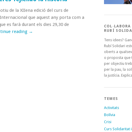
iu de la XIIena edició del curs de
 Internacional que aquest any porta com a
que es farà durant els dies 29,30 de
COL·LABORA
RUBÍ SOLIDA
tinue reading
→
Tens idees? Gan
Rubí Solidari es
oberts a qualsev
o proposta que t
per objectiu treb
per la pau, la sol
la justícia. Explica
TEMES
Activitats
Bolívia
Crisi
Curs Solidaritat i