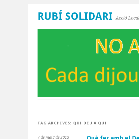
RUBÍ SOLIDARI
Acció Local
TAG ARCHIVES:
QUI DEU A QUI
Què fer amb el D
7 de maig de 2013