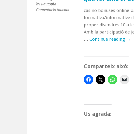
by Pautopia
a
Comentaris tancats
casino bonuses online U
Què
formativa/informative de
fer
proper divendres 10 a les
amb
Amb la participació de J
el
Deute
…
Continue reading
→
Extern?
Comparteix això:
Us agrada: