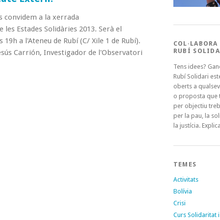
s convidem a la xerrada
 les Estades Solidàries 2013. Serà el
 19h a l'Ateneu de Rubí (C/ Xile 1 de Rubí).
COL·LABORA
RUBÍ SOLIDA
esús Carrión, Investigador de l'Observatori
Tens idees? Gan
Rubí Solidari es
oberts a qualsev
o proposta que t
per objectiu treb
per la pau, la sol
la justícia. Explica
TEMES
Activitats
Bolívia
Crisi
Curs Solidaritat i