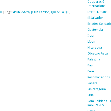
Cooperació
Internacional
Drets Humans
u
| Tags:
deute extern
,
Jesús Carrión
,
Qui deu a Qui
,
El Salvador
Estades Solidàri
Guatemala
Iraq
Líban
Nicaragua
Objecció Fiscal
Palestina
Pau
Perú
Recomanacions
Sáhara
Sin categoría
Siria
Som Solidaris –
Rubí 99.7FM