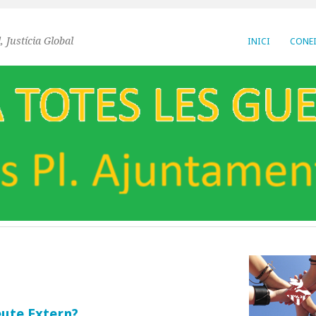
, Justícia Global
INICI
CONEI
eute Extern?