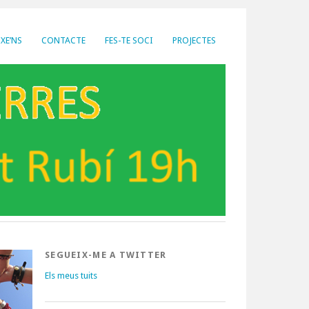
XE’NS
CONTACTE
FES-TE SOCI
PROJECTES
SEGUEIX-ME A TWITTER
Els meus tuits