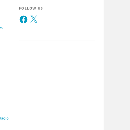
FOLLOW US
Facebook
X
es
 Ràdio