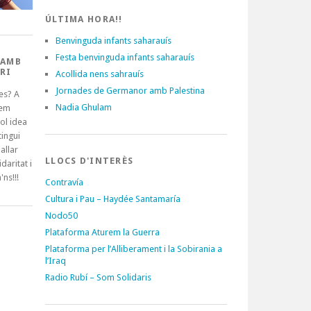
ÚLTIMA HORA!!
Benvinguda infants saharauís
Festa benvinguda infants saharauís
 AMB
RI
Acollida nens sahrauís
Jornades de Germanor amb Palestina
es? A
Nadia Ghulam
tem
ol idea
ingui
allar
LLOCS D'INTERÈS
idaritat i
'ns!!!
Contravía
Cultura i Pau – Haydée Santamaría
Nodo50
Plataforma Aturem la Guerra
Plataforma per l’Alliberament i la Sobirania a
l’Iraq
Radio Rubí – Som Solidaris