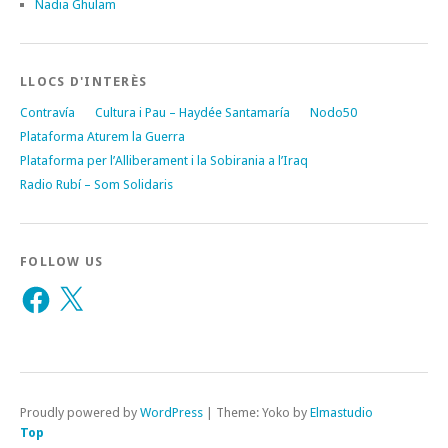
Nadia Ghulam
LLOCS D'INTERÈS
Contravía
Cultura i Pau – Haydée Santamaría
Nodo50
Plataforma Aturem la Guerra
Plataforma per l’Alliberament i la Sobirania a l’Iraq
Radio Rubí – Som Solidaris
FOLLOW US
Facebook
X
Proudly powered by
WordPress
|
Theme: Yoko by
Elmastudio
Top