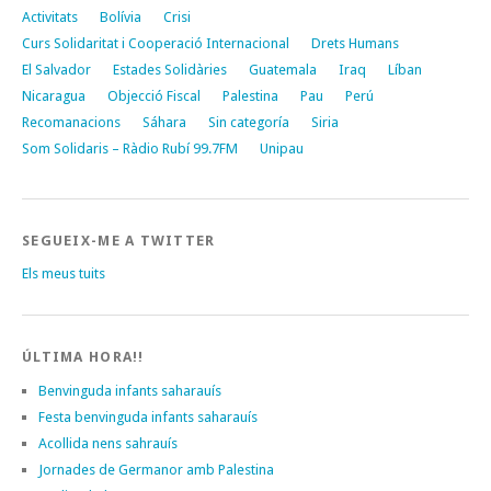
Activitats
Bolívia
Crisi
Curs Solidaritat i Cooperació Internacional
Drets Humans
El Salvador
Estades Solidàries
Guatemala
Iraq
Líban
Nicaragua
Objecció Fiscal
Palestina
Pau
Perú
Recomanacions
Sáhara
Sin categoría
Siria
Som Solidaris – Ràdio Rubí 99.7FM
Unipau
SEGUEIX-ME A TWITTER
Els meus tuits
ÚLTIMA HORA!!
Benvinguda infants saharauís
Festa benvinguda infants saharauís
Acollida nens sahrauís
Jornades de Germanor amb Palestina