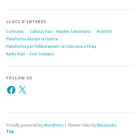
LLOCS D'INTERÈS
Contravía
Cultura i Pau – Haydée Santamaría
Nodo50
Plataforma Aturem la Guerra
Plataforma per l’Alliberament i la Sobirania a l’Iraq
Radio Rubí – Som Solidaris
FOLLOW US
Facebook
X
Proudly powered by
WordPress
|
Theme: Yoko by
Elmastudio
Top