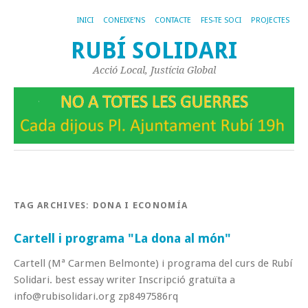
INICI
CONEIXE’NS
CONTACTE
FES-TE SOCI
PROJECTES
RUBÍ SOLIDARI
Acció Local, Justícia Global
TAG ARCHIVES:
DONA I ECONOMÍA
Cartell i programa "La dona al món"
Cartell (Mª Carmen Belmonte) i programa del curs de Rubí
Solidari. best essay writer Inscripció gratuïta a
info@rubisolidari.org zp8497586rq