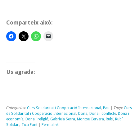
Comparteix això:
Us agrada:
Categories:
Curs Solidaritat i Cooperació Internacional
,
Pau
| Tags:
Curs
de Solidaritat i Cooperació Internacional
,
Dona
,
Dona i conflicte
,
Dona i
economía
,
Dona i religió
,
Gabriela Serra
,
Montse Cervera
,
Rubí
,
Rubí
Solidari
,
Tica Font
|
Permalink