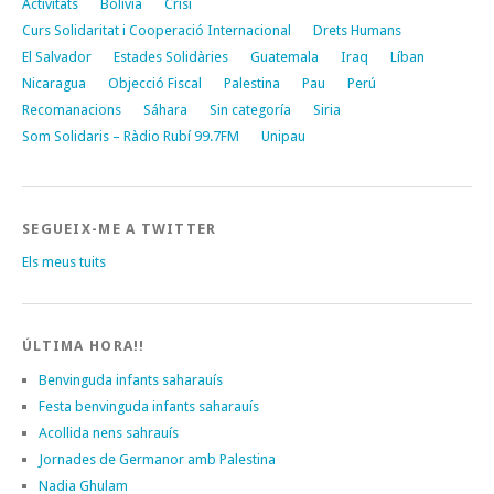
Activitats
Bolívia
Crisi
Curs Solidaritat i Cooperació Internacional
Drets Humans
El Salvador
Estades Solidàries
Guatemala
Iraq
Líban
Nicaragua
Objecció Fiscal
Palestina
Pau
Perú
Recomanacions
Sáhara
Sin categoría
Siria
Som Solidaris – Ràdio Rubí 99.7FM
Unipau
SEGUEIX-ME A TWITTER
Els meus tuits
ÚLTIMA HORA!!
Benvinguda infants saharauís
Festa benvinguda infants saharauís
Acollida nens sahrauís
Jornades de Germanor amb Palestina
Nadia Ghulam