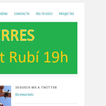
XE’NS
CONTACTE
FES-TE SOCI
PROJECTES
SEGUEIX-ME A TWITTER
Els meus tuits