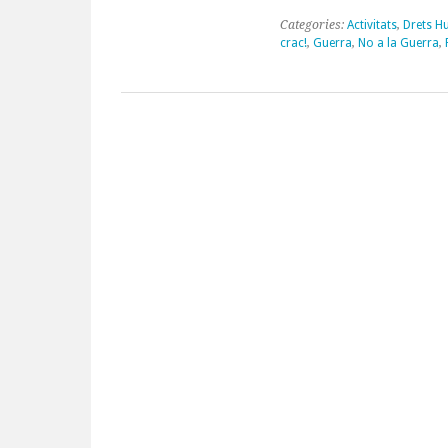
Categories:
Activitats
,
Drets 
crac!
,
Guerra
,
No a la Guerra
,