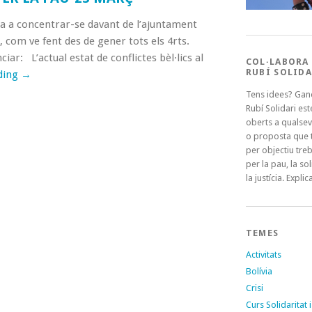
 a concentrar-se davant de l’ajuntament
h, com ve fent des de gener tots els 4rts.
iar: L’actual estat de conflictes bèl·lics al
COL·LABORA
RUBÍ SOLIDA
ding
→
Tens idees? Gan
Rubí Solidari es
oberts a qualsev
o proposta que t
per objectiu treb
per la pau, la sol
la justícia. Explica
TEMES
Activitats
Bolívia
Crisi
Curs Solidaritat i