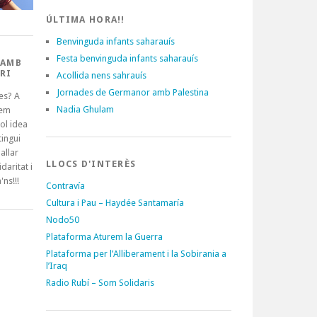
ÚLTIMA HORA!!
Benvinguda infants saharauís
Festa benvinguda infants saharauís
 AMB
RI
Acollida nens sahrauís
Jornades de Germanor amb Palestina
es? A
Nadia Ghulam
tem
ol idea
ingui
allar
LLOCS D'INTERÈS
idaritat i
'ns!!!
Contravía
Cultura i Pau – Haydée Santamaría
Nodo50
Plataforma Aturem la Guerra
Plataforma per l’Alliberament i la Sobirania a
l’Iraq
Radio Rubí – Som Solidaris