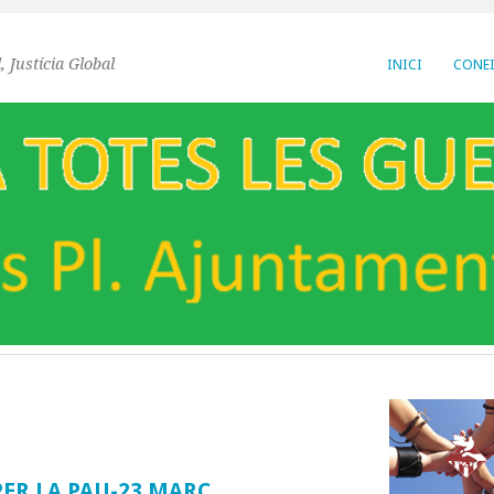
, Justícia Global
INICI
CONEI
ER LA PAU-23 MARÇ