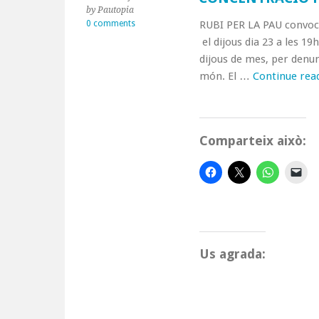
by Pautopia
0 comments
RUBI PER LA PAU convoca
el dijous dia 23 a les 19
dijous de mes, per denunc
món. El …
Continue rea
Comparteix això:
Us agrada: