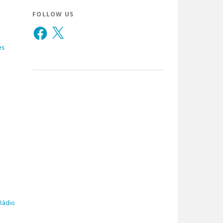
FOLLOW US
Facebook
X
es
 Ràdio