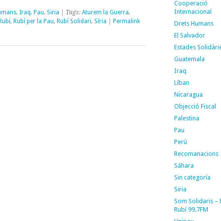
Cooperació
Internacional
Humans
,
Iraq
,
Pau
,
Siria
| Tags:
Aturem la Guerra
,
Rubí
,
Rubí per la Pau
,
Rubí Solidari
,
Síria
|
Permalink
Drets Humans
El Salvador
Estades Solidàri
Guatemala
Iraq
Líban
Nicaragua
Objecció Fiscal
Palestina
Pau
Perú
Recomanacions
Sáhara
Sin categoría
Siria
Som Solidaris –
Rubí 99.7FM