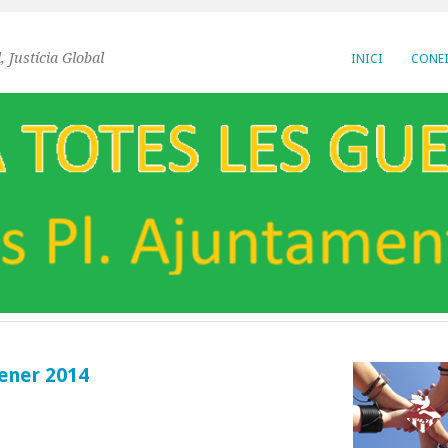
, Justícia Global
INICI
CONEI
Gener 2014