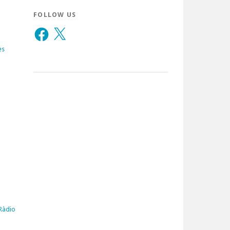
FOLLOW US
Facebook
X
es
 Ràdio