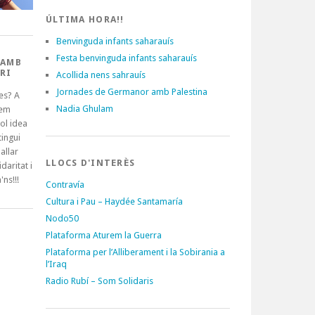
ÚLTIMA HORA!!
Benvinguda infants saharauís
Festa benvinguda infants saharauís
 AMB
RI
Acollida nens sahrauís
Jornades de Germanor amb Palestina
es? A
Nadia Ghulam
tem
ol idea
ingui
allar
LLOCS D'INTERÈS
idaritat i
'ns!!!
Contravía
Cultura i Pau – Haydée Santamaría
Nodo50
Plataforma Aturem la Guerra
Plataforma per l’Alliberament i la Sobirania a
l’Iraq
Radio Rubí – Som Solidaris