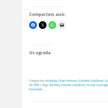
Comparteix això:
Us agrada:
Categories:
Activitats
,
Drets Humans
,
Estades Solidàries
,
Gu
99.7FM
| Tags:
Barillas
,
Estades solidàries
,
Ocotal nicarag
Permalink