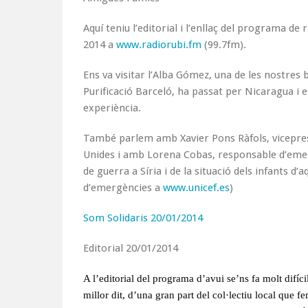
Aquí teniu l’editorial i l’enllaç del programa de
2014 a
www.radiorubi.fm
(99.7fm).
Ens va visitar l’Alba Gómez, una de les nostres
Purificació Barceló, ha passat per Nicaragua i 
experiència.
També parlem amb Xavier Pons Ràfols, vicepresi
Unides i amb Lorena Cobas, responsable d’emerg
de guerra a Síria i de la situació dels infants 
d’emergències a
www.unicef.es
)
Som Solidaris 20/01/2014
Editorial 20/01/2014
A l’editorial del programa d’avui se’ns fa molt difícil 
millor dit, d’una gran part del col·lectiu local que f