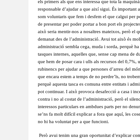
els primers als que ens interessa que tota la maquinà
responsable d’ajudar a que així sigui. És important 
som voluntaris que fem i desfem el que calgui per 
de presentar per poder portar a bon port els projec
això seria mentir-nos a nosaltres mateixos, però el 
demanat des de l’administració. Avui tot això és mo
administració sembla cega, muda i sorda, perquè ha 
tasques internes, aquelles que, sense cap mena de dub
que hem de posar cara i ulls als recursos del 0,7%, 
rubinencs per ajudar a que persones d’arreu del món 
que encara estem a temps de no perdre’ls, no trobem 
perquè aquesta tasca es comuna entre entitats i admini
pot continuar. I això provoca desafecció a casa i incer
contra i no al costat de l’administració, però el sil
interessos particulars en ambdues parts per no denun
se’ns fa molt difícil explicar a fora que aquí, les 
no hi ha voluntat per a que funcioni.
Però avui tenim una gran oportunitat d’explicar com