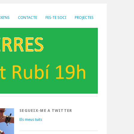
XE’NS
CONTACTE
FES-TE SOCI
PROJECTES
SEGUEIX-ME A TWITTER
Els meus tuits