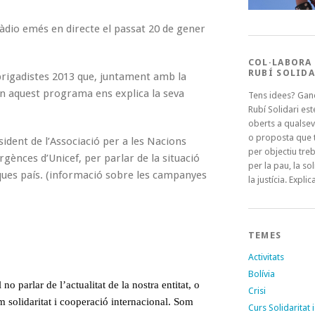
 ràdio emés en directe el passat 20 de gener
COL·LABORA
RUBÍ SOLIDA
 brigadistes 2013 que, juntament amb la
en aquest programa ens explica la seva
Tens idees? Gan
Rubí Solidari es
oberts a qualsev
o proposta que t
dent de l’Associació per a les Nacions
per objectiu treb
ènces d’Unicef, per parlar de la situació
per la pau, la sol
d’aques país. (informació sobre les campanyes
la justícia. Explica
TEMES
Activitats
Bolívia
no parlar de l’actualitat de la nostra entitat, o
Crisi
em solidaritat i cooperació internacional. Som
Curs Solidaritat i