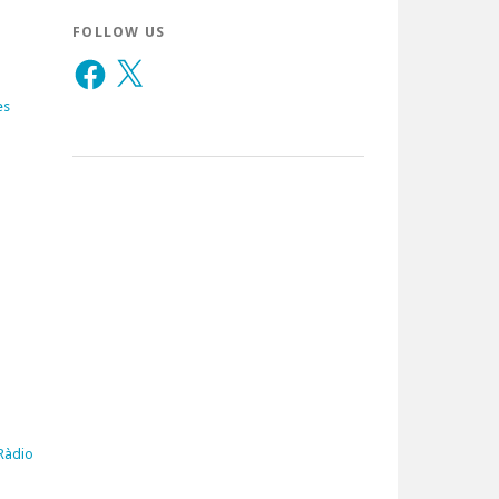
FOLLOW US
Facebook
X
es
 Ràdio