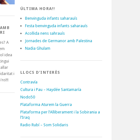
ÚLTIMA HORA!!
Benvinguda infants saharauís
Festa benvinguda infants saharauís
 AMB
RI
Acollida nens sahrauís
Jornades de Germanor amb Palestina
es? A
Nadia Ghulam
tem
ol idea
ingui
allar
LLOCS D'INTERÈS
idaritat i
'ns!!!
Contravía
Cultura i Pau – Haydée Santamaría
Nodo50
Plataforma Aturem la Guerra
Plataforma per l’Alliberament i la Sobirania a
l’Iraq
Radio Rubí – Som Solidaris