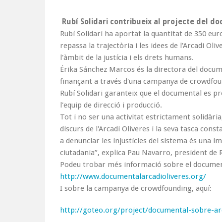
Rubí Solidari contribueix al projecte del d
Rubí Solidari ha aportat la quantitat de 350 eu
repassa la trajectòria i les idees de l'Arcadi Oli
l'àmbit de la justícia i els drets humans.
Érika Sánchez Marcos és la directora del docu
finançant a través d'una campanya de crowdfo
Rubí Solidari garanteix que el documental es pr
l'equip de direcció i producció.
Tot i no ser una activitat estrictament solidària
discurs de l'Arcadi Oliveres i la seva tasca const
a denunciar les injustícies del sistema és una im
ciutadania”, explica Pau Navarro, president de R
Podeu trobar més informació sobre el documen
http://www.
documentalarcadioliveres.org/
I sobre la campanya de crowdfounding, aquí:
http://goteo.org/project/
documental-sobre-ar