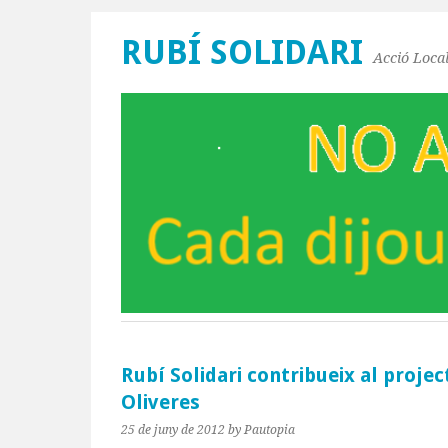
RUBÍ SOLIDARI
Acció Local
Rubí Solidari contribueix al proje
Oliveres
25 de juny de 2012
by Pautopia