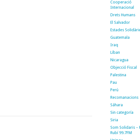
Cooperació
Internacional
Drets Humans
El Salvador
Estades Solidàri
Guatemala
Iraq
Líban
Nicaragua
Objecció Fiscal
Palestina
Pau
Perú
Recomanacions
Sáhara
Sin categoría
Siria
Som Solidaris –
Rubí 99.7FM