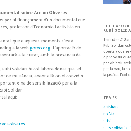
ocumental sobre Arcadi Oliveres
ros per al finançament d'un documental que
COL·LABORA
veres, professor d'Economia i activista en
RUBÍ SOLIDA
Tens idees? Gan
mental, que e aquests moments s'està
Rubí Solidari es
unding a la web
goteo.org
. L'aportació de
oberts a qualsev
esentarà a la ciutat, amb la presència de
o proposta que t
per objectiu treb
, Rubí Solidari hi col·labora donat que “el
per la pau, la sol
la justícia. Explica
ant de militància, anant allà on el convidin
portant eina de sensibilització per a la
ubí Solidari.
tal aquí:
TEMES
Activitats
Bolívia
Crisi
cadi-
oliveres
Curs Solidaritat i