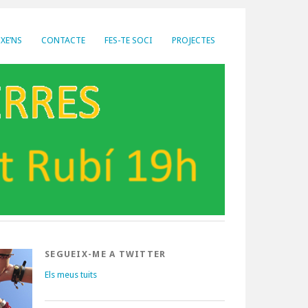
XE’NS
CONTACTE
FES-TE SOCI
PROJECTES
SEGUEIX-ME A TWITTER
Els meus tuits