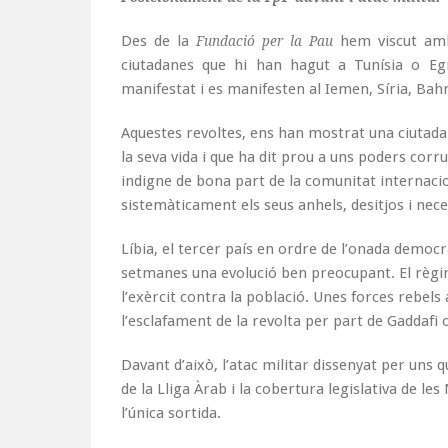
Des de la
hem viscut amb 
Fundació per la Pau
ciutadanes que hi han hagut a Tunísia o Eg
manifestat i es manifesten al Iemen, Síria, Bahr
Aquestes revoltes, ens han mostrat una ciutada
la seva vida i que ha dit prou a uns poders corr
indigne de bona part de la comunitat internaci
sistemàticament els seus anhels, desitjos i nece
Líbia, el tercer país en ordre de l’onada democ
setmanes una evolució ben preocupant. El règim 
l’exèrcit contra la població. Unes forces rebel
l’esclafament de la revolta per part de Gaddafi o 
Davant d’això, l’atac militar dissenyat per uns 
de la Lliga Àrab i la cobertura legislativa de l
l’única sortida.