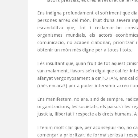
favors prestats, es creu en el dret de fer
Ens indigna profundament el sofriment que dia 
persones arreu del món, fruit d’una severa inju
escandalitza que, tot i reclamar-ho cons
organismes mundials, els actors econòmics
comunicació, no acaben d’abonar, prioritzar i
obtenir un món més digne per a totes i tots.
I és insultant que, quan fruit de tot aquest cin
van malament, llavors se’n digui que cal fer inte
afanyat vergonyosament a dir l’OTAN, ens cal d
(més encara?) per a poder intervenir arreu i on 
Ens manifestem, no ara, sinó de sempre, radical
organitzacions, les societats, els països i les r
justícia, llibertat i respecte als drets humans. A 
I tenim molt clar que, per aconseguir-ho, no ca
començar a prioritzar, de forma seriosa i respo