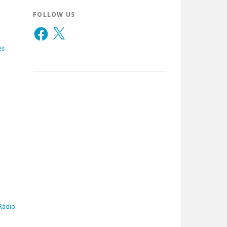
FOLLOW US
Facebook
X
es
 Ràdio