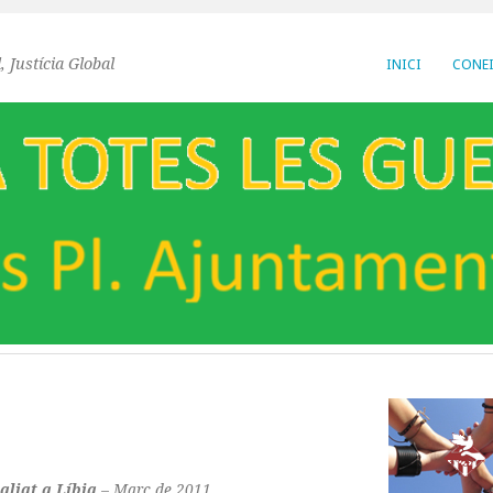
, Justícia Global
INICI
CONEI
aliat a Líbia
– Març de 2011