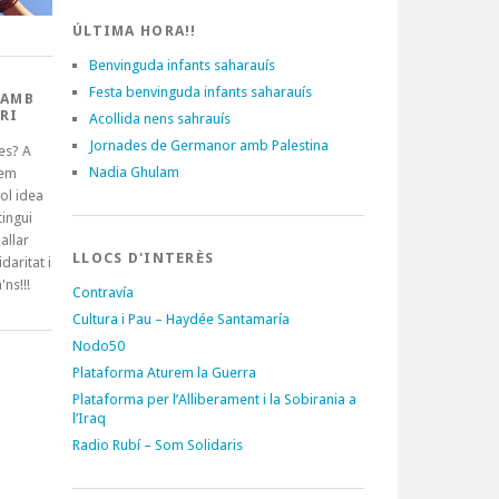
ÚLTIMA HORA!!
Benvinguda infants saharauís
Festa benvinguda infants saharauís
 AMB
RI
Acollida nens sahrauís
Jornades de Germanor amb Palestina
es? A
Nadia Ghulam
tem
ol idea
ingui
allar
LLOCS D'INTERÈS
idaritat i
'ns!!!
Contravía
Cultura i Pau – Haydée Santamaría
Nodo50
Plataforma Aturem la Guerra
Plataforma per l’Alliberament i la Sobirania a
l’Iraq
Radio Rubí – Som Solidaris