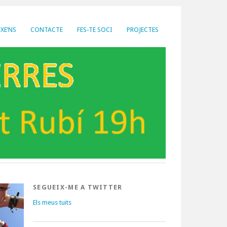
XE’NS
CONTACTE
FES-TE SOCI
PROJECTES
SEGUEIX-ME A TWITTER
Els meus tuits