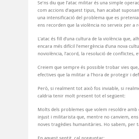
Se’ns diu que l’atac militar és una simple oper
com accions d’aquest tipus, han acabat suposant
una intensificació del problema que es pretenia
ens recorden que la violència no serveix per a re
L’atac és fill d’una cultura de la violència que, alh
encara més difícil l’emergència d’una nova cult
noviolència, l’acord, la resolució de conflictes, e
Creiem que sempre és possible trobar vies que
efectives que la militar a l’hora de protegir i d
Però, si realment tot això fos inviable, si realme
caldria tenir molt present tot el següent:
Molts dels problemes que volem resoldre amb cu
injust i militarista que, mentre no canviem, en
noves tragèdies humanitàries. Ho sabem, per ta
En aquest sentit, cal preguntar: