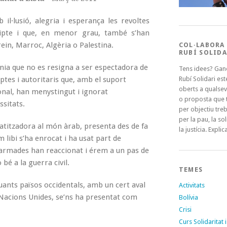
il·lusió, alegria i esperança les revoltes
ipte i que, en menor grau, també s’han
ein, Marroc, Algèria o Palestina.
COL·LABORA
RUBÍ SOLIDA
nia que no es resigna a ser espectadora de
Tens idees? Gan
uptes i autoritaris que, amb el suport
Rubí Solidari es
oberts a qualsev
onal, han menystingut i ignorat
o proposta que t
ssitats.
per objectiu treb
per la pau, la sol
ratitzadora al món àrab, presenta des de fa
la justícia. Explica
libi s’ha enrocat i ha usat part de
s armades han reaccionat i érem a un pas de
bé a la guerra civil.
TEMES
quants països occidentals, amb un cert aval
Activitats
es Nacions Unides, se’ns ha presentat com
Bolívia
Crisi
Curs Solidaritat i