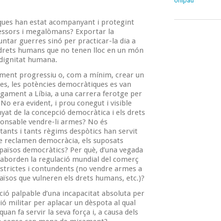
Unipau
iques han estat acompanyant i protegint
pressors i megalòmans? Exportar la
tar guerres sinó per practicar-la dia a
s drets humans que no tenen lloc en un món
 dignitat humana.
ament progressiu o, com a mínim, crear un
es, les potències democràtiques es van
rgament a Líbia, a una carrera ferotge per
No era evident, i prou conegut i visible
nyat de la concepció democràtica i els drets
onsable vendre-li armes? No és
ants i tants règims despòtics han servit
e reclamen democràcia, els suposats
s països democràtics? Per què, d’una vegada
o aborden la regulació mundial del comerç
strictes i contundents (no vendre armes a
països que vulneren els drets humans, etc.)?
ió palpable d’una incapacitat absoluta per
ó militar per aplacar un dèspota al qual
an fa servir la seva força i, a causa dels