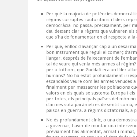
Per què la majoria de potències democràt
règims corruptes i autoritaris i líders re
democràcia no passa, precisament, per mun
dia, deixant clar a règims que vulneren el
que s’ha de fonamentar en el respecte a la
Per què, enlloc d’avançar cap a un desarm
bon instrument que reguli el comerç d’arm
llançar, després de l’aixecament de l’emba
tal de veure qui venia més armes al règim? 
per a tothom, que Gaddafi era un líder allu
humans? No ha estat profundament irresp
escandalós veure com les armes venudes a t
finalment per massacrar les poblacions qu
valors en els quals se sustenta Europa i el
per totes, els principals països del món n
d’armes sota paràmetres de sentit comú, e
països en guerra, a règims dictatorials, a 
No és profundament cínic, o una demostrac
a governar, haver de muntar una intervenci
prèviament has alimentat, armat i mimat, qu