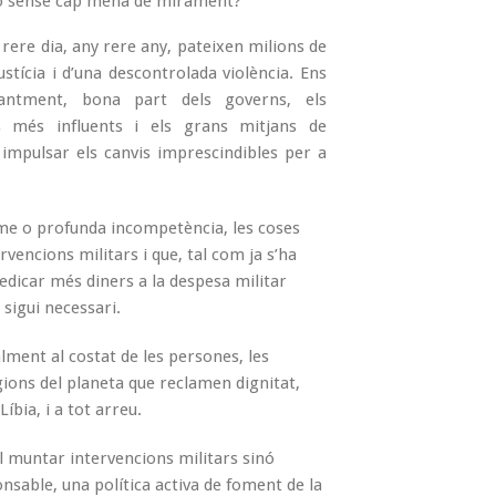
-ho sense cap mena de mirament?
rere dia, any rere any, pateixen milions de
stícia i d’una descontrolada violència. Ens
tantment, bona part dels governs, els
 més influents i els grans mitjans de
 impulsar els canvis imprescindibles per a
isme o profunda incompetència, les coses
rvencions militars i que, tal com ja s’ha
edicar més diners a la despesa militar
sigui necessari.
ment al costat de les persones, les
egions del planeta que reclamen dignitat,
Líbia, i a tot arreu.
l muntar intervencions militars sinó
nsable, una política activa de foment de la