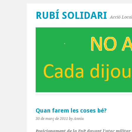
RUBÍ SOLIDARI
Acció Local
Quan farem les coses bé?
30 de març de 2011
by Annia
Posicionament de la FpP davant l’atac militar 