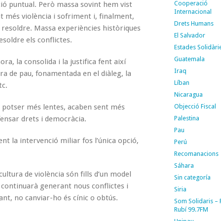
Cooperació
ació puntual. Però massa sovint hem vist
Internacional
 més violència i sofriment i, finalment,
Drets Humans
 resoldre. Massa experiències històriques
El Salvador
soldre els conflictes.
Estades Solidàri
Guatemala
ora, la consolida i la justifica fent així
Iraq
ura de pau, fonamentada en el diàleg, la
Líban
tc.
Nicaragua
, potser més lentes, acaben sent més
Objecció Fiscal
efensar drets i democràcia.
Palestina
Pau
nt la intervenció miliar fos l’única opció,
Perú
Recomanacions
Sáhara
ltura de violència són fills d’un model
Sin categoría
s continuarà generant nous conflictes i
Siria
nt, no canviar-ho és cínic o obtús.
Som Solidaris –
Rubí 99.7FM