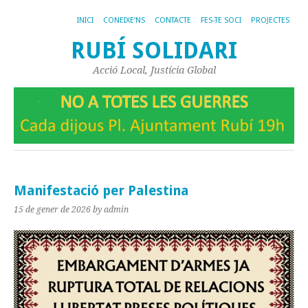
INICI
CONEIXE’NS
CONTACTE
FES-TE SOCI
PROJECTES
RUBÍ SOLIDARI
Acció Local, Justícia Global
Manifestació per Palestina
15 de gener de 2026
by admin