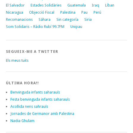
El Salvador
Estades Solidàries
Guatemala
Iraq
Líban
Nicaragua
Objecció Fiscal
Palestina
Pau
Perú
Recomanacions
Sáhara
Sin categoría
Siria
Som Solidaris – Ràdio Rubí 99.7FM
Unipau
SEGUEIX-ME A TWITTER
Els meus tuits
ÚLTIMA HORA!!
Benvinguda infants saharauís
Festa benvinguda infants saharauís
Acollida nens sahrauís
Jornades de Germanor amb Palestina
Nadia Ghulam