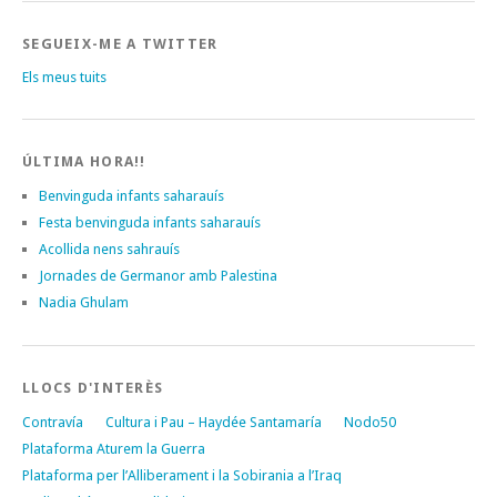
SEGUEIX-ME A TWITTER
Els meus tuits
ÚLTIMA HORA!!
Benvinguda infants saharauís
Festa benvinguda infants saharauís
Acollida nens sahrauís
Jornades de Germanor amb Palestina
Nadia Ghulam
LLOCS D'INTERÈS
Contravía
Cultura i Pau – Haydée Santamaría
Nodo50
Plataforma Aturem la Guerra
Plataforma per l’Alliberament i la Sobirania a l’Iraq