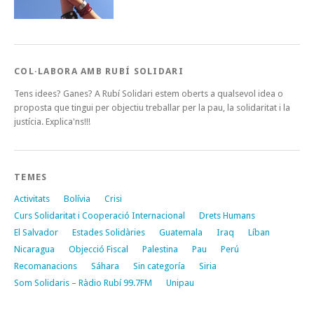
COL·LABORA AMB RUBÍ SOLIDARI
Tens idees? Ganes? A Rubí Solidari estem oberts a qualsevol idea o
proposta que tingui per objectiu treballar per la pau, la solidaritat i la
justícia. Explica'ns!!!
TEMES
Activitats
Bolívia
Crisi
Curs Solidaritat i Cooperació Internacional
Drets Humans
El Salvador
Estades Solidàries
Guatemala
Iraq
Líban
Nicaragua
Objecció Fiscal
Palestina
Pau
Perú
Recomanacions
Sáhara
Sin categoría
Siria
Som Solidaris – Ràdio Rubí 99.7FM
Unipau