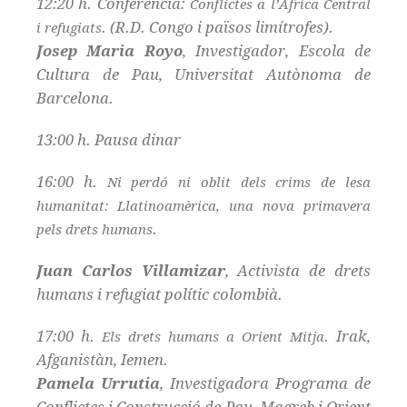
12:20 h. Conferència:
Conflictes a l’Àfrica Central
. (R.D. Congo i països limítrofes).
i refugiats
Josep Maria Royo
, Investigador, Escola de
Cultura de Pau, Universitat Autònoma de
Barcelona.
13:00 h. Pausa dinar
16:00 h.
Ni perdó ni oblit dels crims de lesa
humanitat: Llatinoamèrica, una nova primavera
.
pels drets humans
Juan Carlos Villamizar
, Activista de drets
humans i refugiat polític colombià.
17:00 h.
. Irak,
Els drets humans a Orient Mitja
Afganistàn, Iemen.
Pamela Urrutia
, Investigadora Programa de
Conflictes i Construcció de Pau, Magreb i Orient