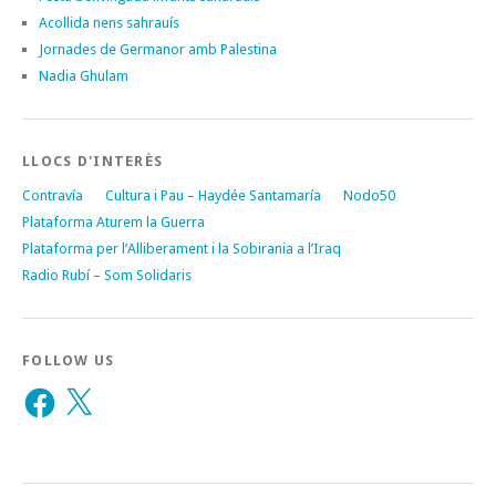
Acollida nens sahrauís
Jornades de Germanor amb Palestina
Nadia Ghulam
LLOCS D'INTERÈS
Contravía
Cultura i Pau – Haydée Santamaría
Nodo50
Plataforma Aturem la Guerra
Plataforma per l’Alliberament i la Sobirania a l’Iraq
Radio Rubí – Som Solidaris
FOLLOW US
Facebook
X