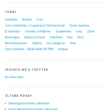
TEMES
Activitats
Bolívia
Crisi
Curs Solidaritat i Cooperació Internacional
Drets Humans
El Salvador
Estades Solidàries
Guatemala
Iraq
Líban
Nicaragua
Objecció Fiscal
Palestina
Pau
Perú
Recomanacions
Sáhara
Sin categoría
Siria
Som Solidaris – Ràdio Rubí 99.7FM
Unipau
SEGUEIX-ME A TWITTER
Els meus tuits
ÚLTIMA HORA!!
Benvinguda infants saharauís
Festa benvinguda infants saharauís