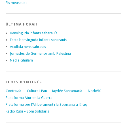
Els meus tuits
ÚLTIMA HORA!!
Benvinguda infants saharauís
Festa benvinguda infants saharauís
Acollida nens sahrauís
Jornades de Germanor amb Palestina
Nadia Ghulam
LLOCS D'INTERÈS
Contravía
Cultura i Pau – Haydée Santamaría
Nodo50
Plataforma Aturem la Guerra
Plataforma per l’Alliberament i la Sobirania a l’Iraq
Radio Rubí – Som Solidaris