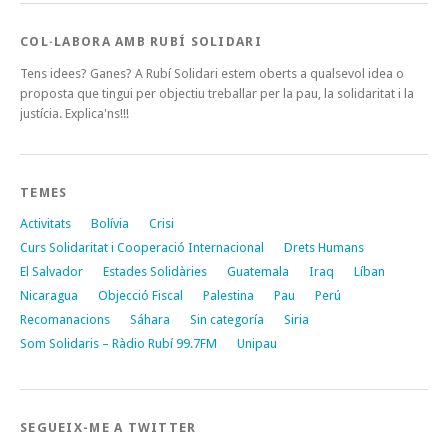
COL·LABORA AMB RUBÍ SOLIDARI
Tens idees? Ganes? A Rubí Solidari estem oberts a qualsevol idea o
proposta que tingui per objectiu treballar per la pau, la solidaritat i la
justícia. Explica'ns!!!
TEMES
Activitats
Bolívia
Crisi
Curs Solidaritat i Cooperació Internacional
Drets Humans
El Salvador
Estades Solidàries
Guatemala
Iraq
Líban
Nicaragua
Objecció Fiscal
Palestina
Pau
Perú
Recomanacions
Sáhara
Sin categoría
Siria
Som Solidaris – Ràdio Rubí 99.7FM
Unipau
SEGUEIX-ME A TWITTER