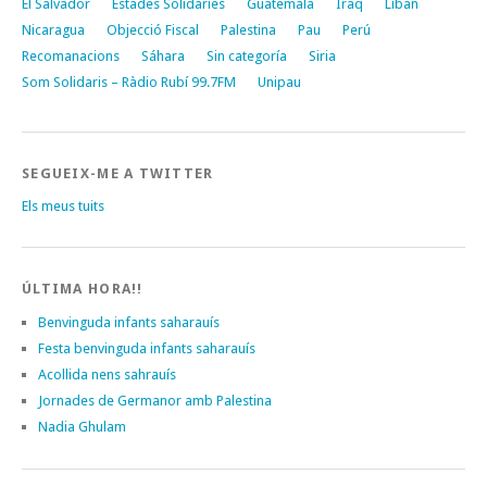
El Salvador
Estades Solidàries
Guatemala
Iraq
Líban
Nicaragua
Objecció Fiscal
Palestina
Pau
Perú
Recomanacions
Sáhara
Sin categoría
Siria
Som Solidaris – Ràdio Rubí 99.7FM
Unipau
SEGUEIX-ME A TWITTER
Els meus tuits
ÚLTIMA HORA!!
Benvinguda infants saharauís
Festa benvinguda infants saharauís
Acollida nens sahrauís
Jornades de Germanor amb Palestina
Nadia Ghulam