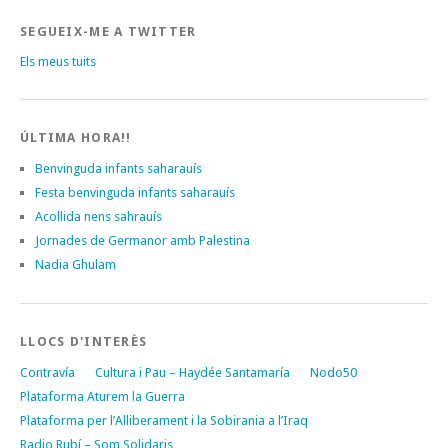
SEGUEIX-ME A TWITTER
Els meus tuits
ÚLTIMA HORA!!
Benvinguda infants saharauís
Festa benvinguda infants saharauís
Acollida nens sahrauís
Jornades de Germanor amb Palestina
Nadia Ghulam
LLOCS D'INTERÈS
Contravía
Cultura i Pau – Haydée Santamaría
Nodo50
Plataforma Aturem la Guerra
Plataforma per l’Alliberament i la Sobirania a l’Iraq
Radio Rubí – Som Solidaris