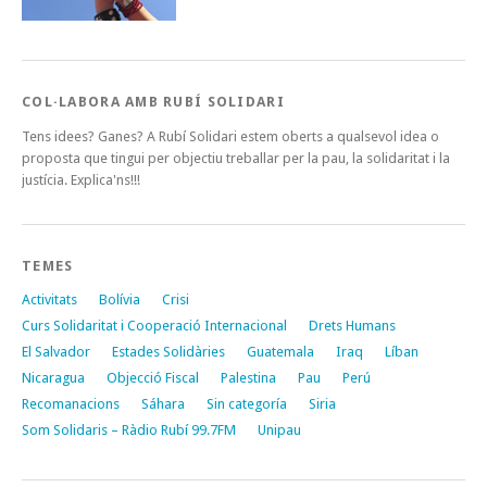
COL·LABORA AMB RUBÍ SOLIDARI
Tens idees? Ganes? A Rubí Solidari estem oberts a qualsevol idea o
proposta que tingui per objectiu treballar per la pau, la solidaritat i la
justícia. Explica'ns!!!
TEMES
Activitats
Bolívia
Crisi
Curs Solidaritat i Cooperació Internacional
Drets Humans
El Salvador
Estades Solidàries
Guatemala
Iraq
Líban
Nicaragua
Objecció Fiscal
Palestina
Pau
Perú
Recomanacions
Sáhara
Sin categoría
Siria
Som Solidaris – Ràdio Rubí 99.7FM
Unipau