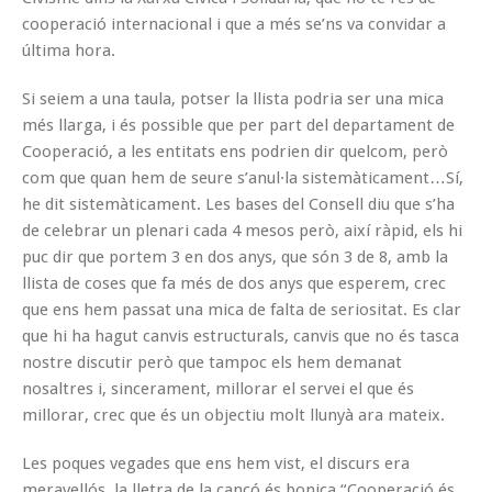
cooperació internacional i que a més se’ns va convidar a
última hora.
Si seiem a una taula, potser la llista podria ser una mica
més llarga, i és possible que per part del departament de
Cooperació, a les entitats ens podrien dir quelcom, però
com que quan hem de seure s’anul·la sistemàticament…Sí,
he dit sistemàticament. Les bases del Consell diu que s’ha
de celebrar un plenari cada 4 mesos però, així ràpid, els hi
puc dir que portem 3 en dos anys, que són 3 de 8, amb la
llista de coses que fa més de dos anys que esperem, crec
que ens hem passat una mica de falta de seriositat. Es clar
que hi ha hagut canvis estructurals, canvis que no és tasca
nostre discutir però que tampoc els hem demanat
nosaltres i, sincerament, millorar el servei el que és
millorar, crec que és un objectiu molt llunyà ara mateix.
Les poques vegades que ens hem vist, el discurs era
meravellós, la lletra de la cançó és bonica “Cooperació és