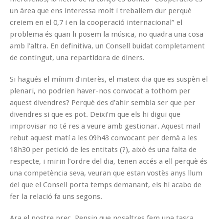
un àrea que ens interessa molt i treballem dur perquè
creiem en el 0,7 i en la cooperació internacional” el
problema és quan li posem la música, no quadra una cosa
amb l’altra. En definitiva, un Consell buidat completament
de contingut, una repartidora de diners.
Si hagués el mínim d’interès, el mateix dia que es suspèn el
plenari, no podrien haver-nos convocat a tothom per
aquest divendres? Perquè des d’ahir sembla ser que per
divendres si que es pot. Deixi’m que els hi digui que
improvisar no té res a veure amb gestionar. Aquest mail
rebut aquest matí a les 09h43 convocant per demà a les
18h30 per petició de les entitats (?), això és una falta de
respecte, i mirin l’ordre del dia, tenen accés a ell perquè és
una competència seva, veuran que estan vostès anys llum
del que el Consell porta temps demanant, els hi acabo de
fer la relació fa uns segons.
Ara el nostre prec. Pensin que nosaltres fem una tasca