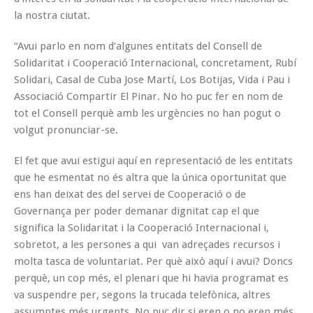
la nostra ciutat.
“Avui parlo en nom d’algunes entitats del Consell de
Solidaritat i Cooperació Internacional, concretament, Rubí
Solidari, Casal de Cuba Jose Martí, Los Botijas, Vida i Pau i
Associació Compartir El Pinar. No ho puc fer en nom de
tot el Consell perquè amb les urgències no han pogut o
volgut pronunciar-se.
El fet que avui estigui aquí en representació de les entitats
que he esmentat no és altra que la única oportunitat que
ens han deixat des del servei de Cooperació o de
Governança per poder demanar dignitat cap el que
significa la Solidaritat i la Cooperació Internacional i,
sobretot, a les persones a qui van adreçades recursos i
molta tasca de voluntariat. Per què això aquí i avui? Doncs
perquè, un cop més, el plenari que hi havia programat es
va suspendre per, segons la trucada telefònica, altres
assumptes més urgents. No puc dir si eren o no eren més