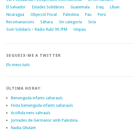
El Salvador
Estades Solidàries
Guatemala
Iraq
Líban
Nicaragua
Objecció Fiscal
Palestina
Pau
Perú
Recomanacions
Sáhara
Sin categoría
Siria
Som Solidaris – Ràdio Rubí 99.7FM
Unipau
SEGUEIX-ME A TWITTER
Els meus tuits
ÚLTIMA HORA!!
Benvinguda infants saharauís
Festa benvinguda infants saharauís
Acollida nens sahrauís
Jornades de Germanor amb Palestina
Nadia Ghulam