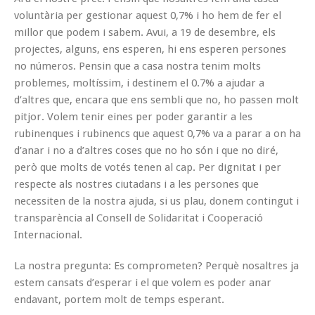
voluntària per gestionar aquest 0,7% i ho hem de fer el
millor que podem i sabem. Avui, a 19 de desembre, els
projectes, alguns, ens esperen, hi ens esperen persones
no números. Pensin que a casa nostra tenim molts
problemes, moltíssim, i destinem el 0.7% a ajudar a
d’altres que, encara que ens sembli que no, ho passen molt
pitjor. Volem tenir eines per poder garantir a les
rubinenques i rubinencs que aquest 0,7% va a parar a on ha
d’anar i no a d’altres coses que no ho són i que no diré,
però que molts de votés tenen al cap. Per dignitat i per
respecte als nostres ciutadans i a les persones que
necessiten de la nostra ajuda, si us plau, donem contingut i
transparència al Consell de Solidaritat i Cooperació
Internacional.
La nostra pregunta: Es comprometen? Perquè nosaltres ja
estem cansats d’esperar i el que volem es poder anar
endavant, portem molt de temps esperant.