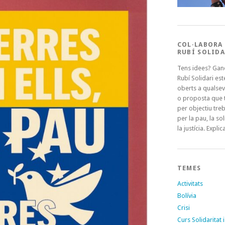
COL·LABORA
RUBÍ SOLIDA
Tens idees? Gan
Rubí Solidari es
oberts a qualsev
o proposta que t
per objectiu treb
per la pau, la sol
la justícia. Explica
TEMES
Activitats
Bolívia
Crisi
Curs Solidaritat i