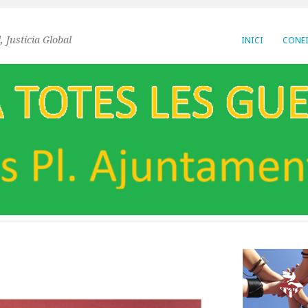
, Justícia Global
INICI
CONEI