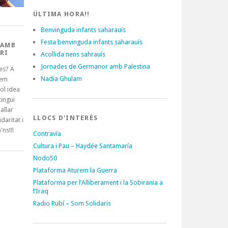
ÚLTIMA HORA!!
Benvinguda infants saharauís
Festa benvinguda infants saharauís
 AMB
RI
Acollida nens sahrauís
Jornades de Germanor amb Palestina
es? A
Nadia Ghulam
tem
ol idea
ingui
allar
LLOCS D'INTERÈS
idaritat i
'ns!!!
Contravía
Cultura i Pau – Haydée Santamaría
Nodo50
Plataforma Aturem la Guerra
Plataforma per l’Alliberament i la Sobirania a
l’Iraq
Radio Rubí – Som Solidaris