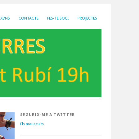
XE’NS
CONTACTE
FES-TE SOCI
PROJECTES
SEGUEIX-ME A TWITTER
Els meus tuits