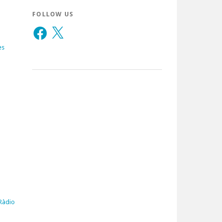
FOLLOW US
Facebook
X
es
 Ràdio