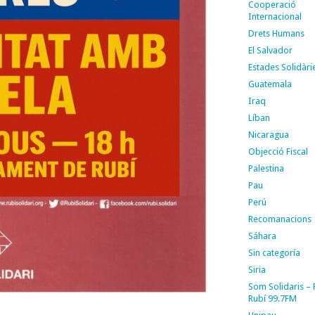
Cooperació
Internacional
Drets Humans
El Salvador
Estades Solidàri
Guatemala
Iraq
Líban
Nicaragua
Objecció Fiscal
Palestina
Pau
Perú
Recomanacions
Sáhara
Sin categoría
Siria
Som Solidaris –
Rubí 99.7FM